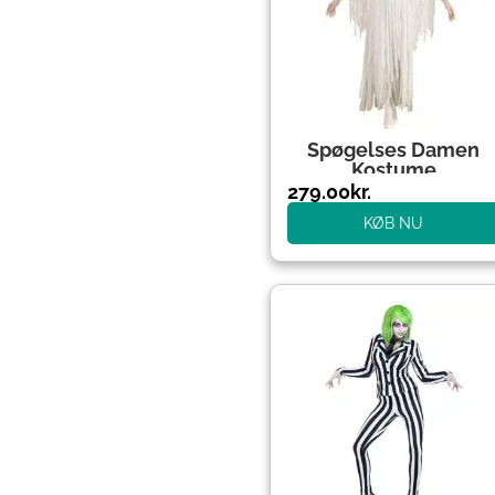
Spøgelses Damen
Kostume
279.00
kr.
KØB NU