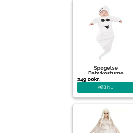
Spøgelse
Babykostume
249.00
kr.
KØB NU