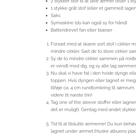
2 stykker stof til at lave ærmer (eller 1 s
1 stykke gråt stof (eller et gammelt lagen
Saks
Symaskine (du kan også sy for hånd)
Batteridrevet fan eller blæser
Forsæt med at skære sort stof i cirkler med
mindre cirkler. Sæt de to store cirkler 
Sy de to mindre cirkler sammen på midten
er vendt mod dig, og sy alle lag sammen. 
Nu skal vi have fat i den hvide dynge e
toppen. Hvis dyngen eller lagnet er meget
tilføje ca. 4 cm rundtomkring til sømrum. 
videre til næste trin!
Tag one of the sleeve stoffer eller lagn
det er muligt). Gentag med andet stykke 
Tid til at tilslutte ærmerne! Du kun behø
lagnet under ærmet.(Huske albuens plad