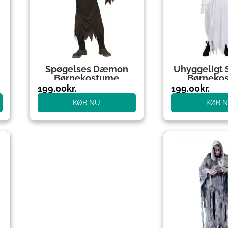
Spøgelses Dæmon
Uhyggeligt 
Børnekostume
Børneko
199.00
kr.
199.00
kr.
KØB NU
KØB 