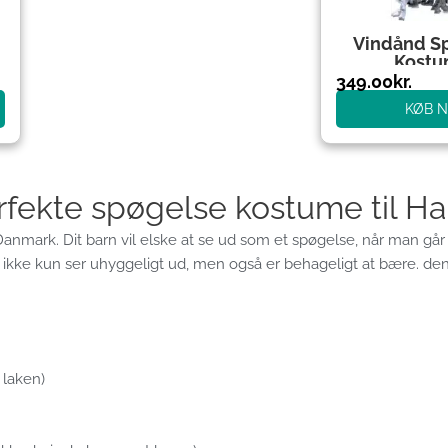
Vindånd S
Kost
349.00
kr.
KØB 
rfekte spøgelse kostume til H
Danmark. Dit barn vil elske at se ud som et spøgelse, når man går f
ikke kun ser uhyggeligt ud, men også er behageligt at bære. denne
 laken)