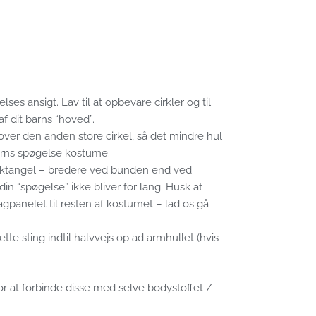
lses ansigt. Lav til at opbevare cirkler og til
​​dit barns “hoved”.
over den anden store cirkel, så det mindre hul
barns spøgelse kostume.
 rektangel – bredere ved bunden end ved
in “spøgelse” ikke bliver for lang. Husk at
gpanelet til resten af ​​kostumet – lad os gå
te sting indtil halvvejs op ad armhullet (hvis
for at forbinde disse med selve bodystoffet /