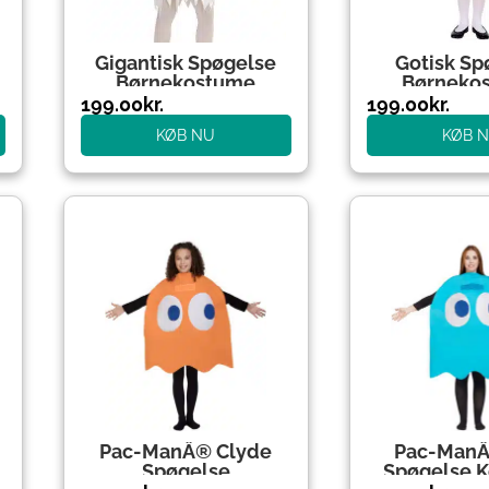
Gigantisk Spøgelse
Gotisk Sp
Børnekostume
Børneko
199.00
kr.
199.00
kr.
KØB NU
KØB 
Pac-ManÂ® Clyde
Pac-ManÂ
Spøgelse
Spøgelse 