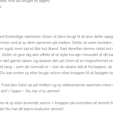
tykke, hvis du bruger et lagen)
)
 forskellige størrelser. Disse vil blive brugt til at lave dette spøge
sammen ved at sy dem sammen på midten. Dette vil være bunden af 
 også, men lad et lille hul åbent. Sæt derefter denne cirkel ind 
Dette vil give dig den effekt af et dybt hul øje i hovedet af dit 
ller det gamle laken, og skærer det ud i form af en trapezformet
 lang – som de normalt er – kan du skære lidt af fra toppen, så d
Du kan enten sy eller bruge velcro eller knapper til at fastgøre ba
er, Fold den halvt op på midten og sy sidekanterne sammen med ret
stof / lagen – Nu har vi to ærmer!
ver at sy eller anvende velcro / knapper på oversiden af ​​ærmet 
s!) Nu har dit barns kostume ærmer!