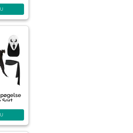
NU
Spøgelse
 Sort
NU