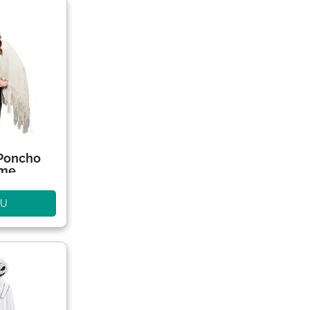
Poncho
ume
NU