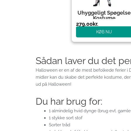
Uhyggeligt Spøgelse
Kostume
279.00
kr.
KØB NU
Sådan laver du det pe
Halloween er en af ​​de mest befolkede ferier i 
midler kan du skabe det perfekte kostume, der 
ud på Halloween!
Du har brug for:
1 almindelig hvid dynge (brug evt. gamle
1 stykke sort stof
Sorter tråd