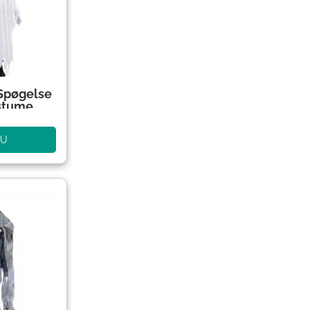
Spøgelse
stume
NU