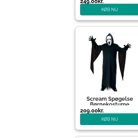
249.00
kr.
KØB NU
Scream Spøgelse
Børnekostume
209.00
kr.
KØB NU