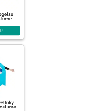
øgelse
stume
NU
® Inky
Kostume