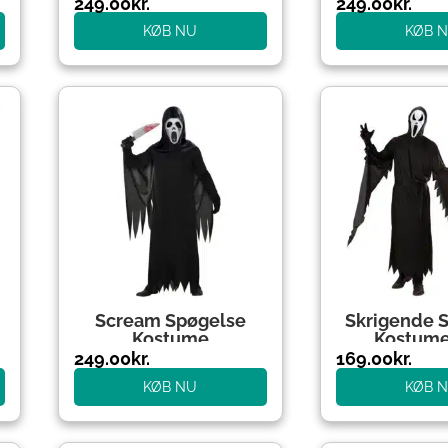
Børnekostume
Blå
249.00
kr.
249.00
kr.
KØB NU
KØB 
Scream Spøgelse
Skrigende 
Kostume
Kostume
249.00
kr.
169.00
kr.
KØB NU
KØB 