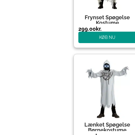
Frynset Spøgelse
Kostume
299.00
kr.
KØB NU
Lænket Spøgelse
Børnekostume