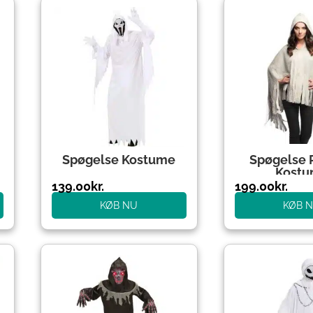
Spøgelse Kostume
Spøgelse 
Kost
139.00
kr.
199.00
kr.
KØB NU
KØB 