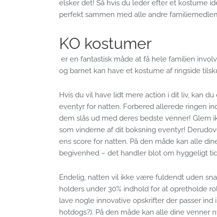
elsker det! Så hvis du leder efter et kostume 
perfekt sammen med alle andre familiemedl
KO kostumer
er en fantastisk måde at få hele familien invo
og barnet kan have et kostume af ringside tilsk
Hvis du vil have lidt mere action i dit liv, ka
eventyr for natten. Forbered allerede ringen in
dem slås ud med deres bedste venner! Glem ikk
som vinderne af dit boksning eventyr! Derudover
ens score for natten. På den måde kan alle dine
begivenhed – det handler blot om hyggeligt ti
Endelig, natten vil ikke være fuldendt uden sna
holders under 30% indhold for at opretholde ro
lave nogle innovative opskrifter der passer i
hotdogs?). På den måde kan alle dine venner n