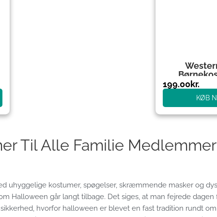
Wester
Børneko
199.00
kr.
KØB 
r Til Alle Familie Medlemmer
med uhyggelige kostumer, spøgelser, skræmmende masker og dystr
en om Halloween går langt tilbage. Det siges, at man fejrede dagen
 sikkerhed, hvorfor halloween er blevet en fast tradition rundt om