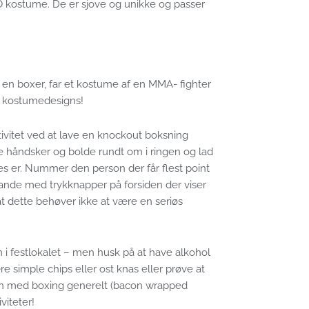
KO kostume. De er sjove og unikke og passer
 en boxer, far et kostume af en MMA- fighter
ko kostumedesigns!
ktivitet ved at lave en knockout boksning
kse håndsker og bolde rundt om i ringen og lad
s er. Nummer den person der får flest point
stande med trykknapper på forsiden der viser
at dette behøver ikke at være en seriøs
m i festlokalet – men husk på at have alkohol
 simple chips eller ost knas eller prøve at
men med boxing generelt (bacon wrapped
iteter!