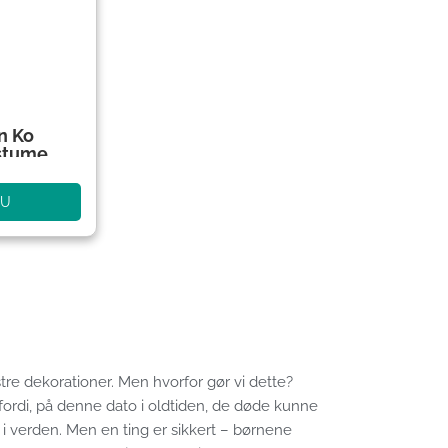
n Ko
stume
NU
e dekorationer. Men hvorfor gør vi dette?
 fordi, på denne dato i oldtiden, de døde kunne
 i verden. Men en ting er sikkert – børnene