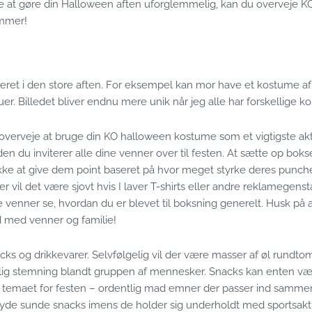
ide at gøre din Halloween aften uforglemmelig, kan du overveje 
emmer!
lveret i den store aften. For eksempel kan mor have et kostume af
uer. Billedet bliver endnu mere unik når jeg alle har forskellige 
n du overveje at bruge din KO halloween kostume som et vigtigste a
den du inviterer alle dine venner over til festen. At sætte op bo
e at give dem point baseret på hvor meget styrke deres punche
 vil det være sjovt hvis I laver T-shirts eller andre reklamegen
 venner se, hvordan du er blevet til boksning generelt. Husk på 
d med venner og familie!
cks og drikkevarer. Selvfølgelig vil der være masser af øl rundto
lig stemning blandt gruppen af ​​mennesker. Snacks kan enten være
nd i temaet for festen – ordentlig mad emner der passer ind sam
yde sunde snacks imens de holder sig underholdt med sportsaktiv