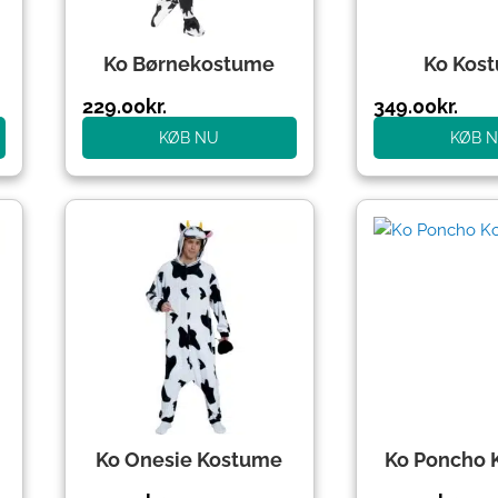
Ko Børnekostume
Ko Kos
229.00
kr.
349.00
kr.
KØB NU
KØB 
Ko Onesie Kostume
Ko Poncho 