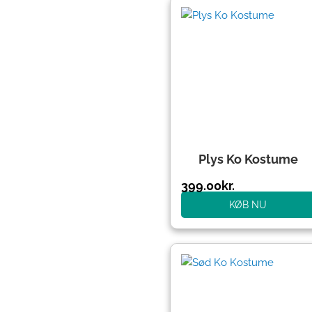
Plys Ko Kostume
399.00
kr.
KØB NU