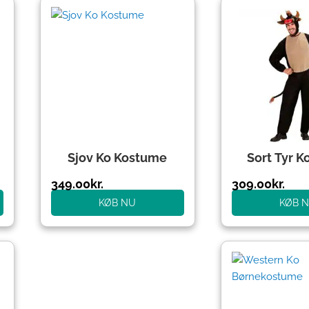
Sjov Ko Kostume
Sort Tyr 
349.00
kr.
309.00
kr.
KØB NU
KØB 