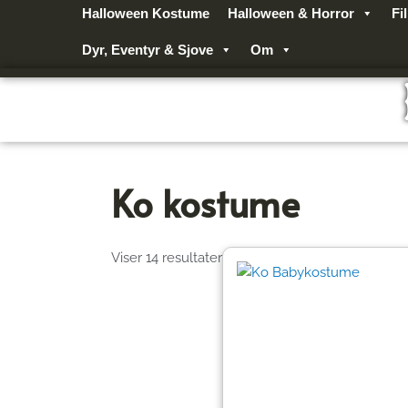
Gå
Halloween Kostume
Halloween & Horror
Fi
til
Dyr, Eventyr & Sjove
Om
indholdet
Ko kostume
Viser 14 resultater