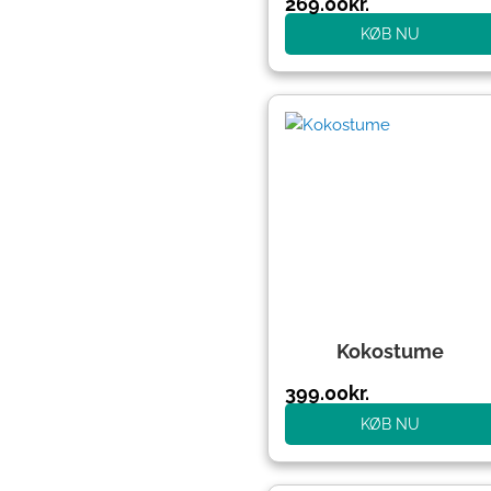
269.00
kr.
KØB NU
Kokostume
399.00
kr.
KØB NU