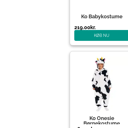
Ko Babykostume
219.00
kr.
KØB NU
Ko Onesie
Børnekostume