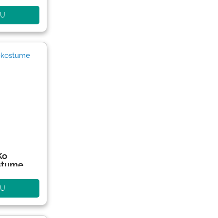
NU
Ko
stume
NU