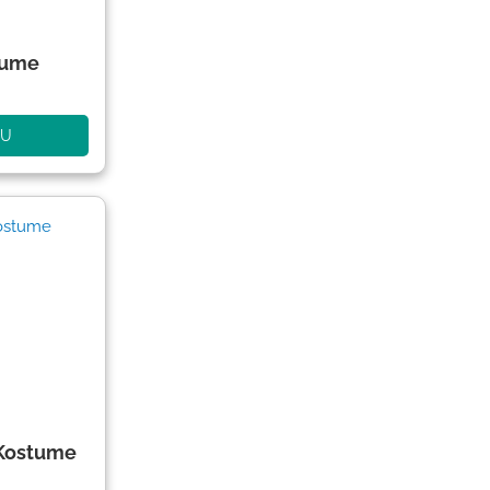
tume
NU
Kostume