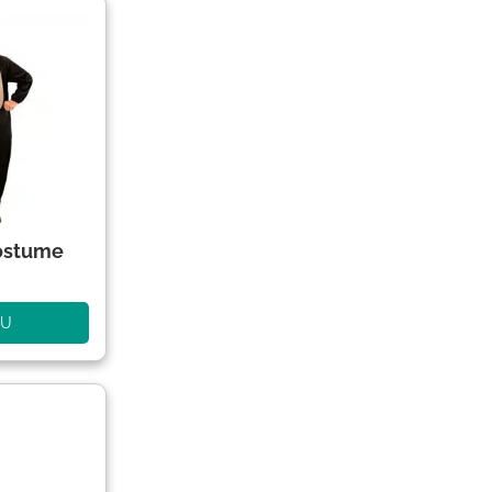
Kostume
NU