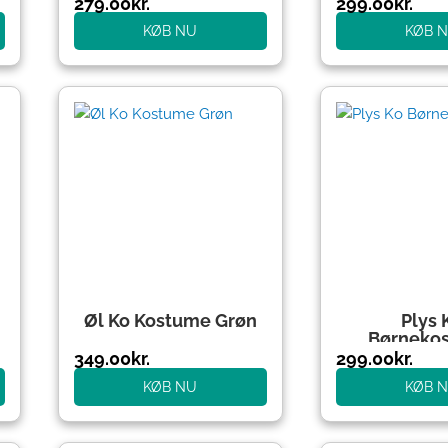
279.00
kr.
299.00
kr.
KØB NU
KØB 
Øl Ko Kostume Grøn
Plys 
Børneko
349.00
kr.
299.00
kr.
KØB NU
KØB 