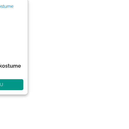
nkostume
NU