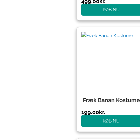
499.00
kr.
KØB NU
Fræk Banan Kostume
199.00
kr.
KØB NU