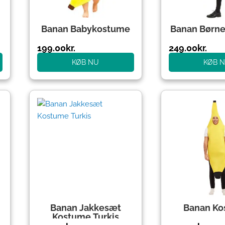
Banan Babykostume
Banan Børn
199.00
kr.
249.00
kr.
KØB NU
KØB 
Banan Jakkesæt
Banan K
Kostume Turkis