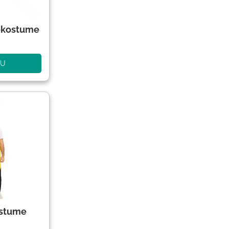
ekostume
NU
ostume