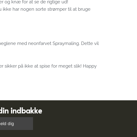
er og knæ for at se de rigtige ud!
du ikke har nogen sorte strømper til at bruge
 neglene med neonfarvet Spraymaling. Dette vil
 sikker på ikke at spise for meget slik! Happy
din indbakke