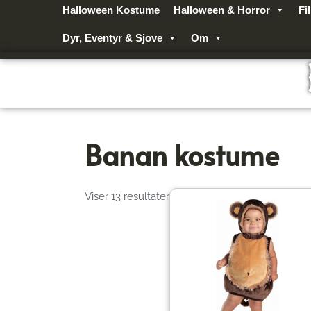
Gå
Halloween Kostume
Halloween & Horror
Fi
til
Dyr, Eventyr & Sjove
Om
indholdet
Banan kostume
Viser 13 resultater