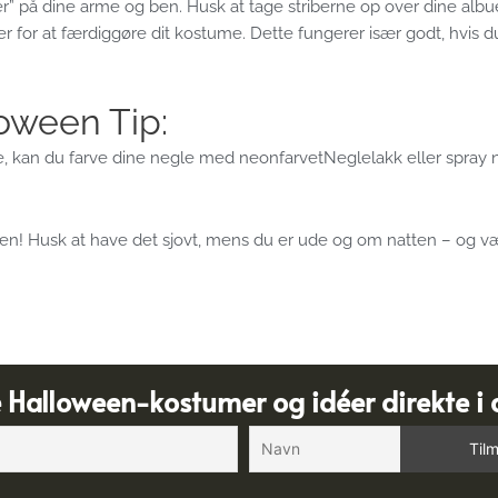
iber” på dine arme og ben. Husk at tage striberne op over dine albu
ller for at færdiggøre dit kostume. Dette fungerer især godt, hvis 
oween Tip:
me, kan du farve dine negle med neonfarvetNeglelakk eller spray
een! Husk at have det sjovt, mens du er ude og om natten – og vær
e Halloween-kostumer og idéer direkte i 