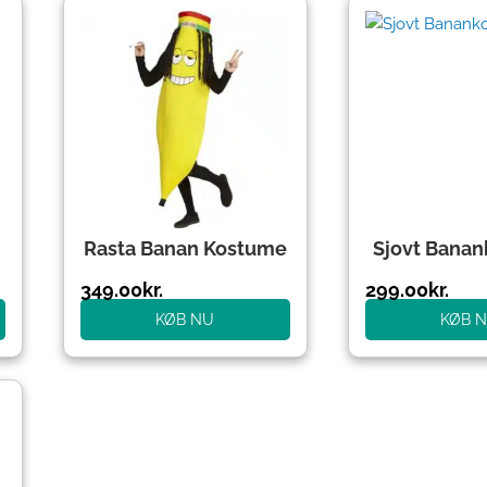
Rasta Banan Kostume
Sjovt Bana
349.00
kr.
299.00
kr.
KØB NU
KØB 