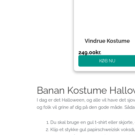
Vindrue Kostume
249.00
kr.
KØB NU
Banan Kostume Hall
I dag er det Halloween, og alle vil have det sjov
og folk vil grine af dig på den gode måde. Såda
Du skal bruge en gul t-shirt eller skjort
Klip et stykke gul papirschweizisk voksdu