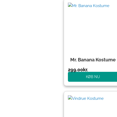
Mr. Banana Kostume
299.00
kr.
KØB NU