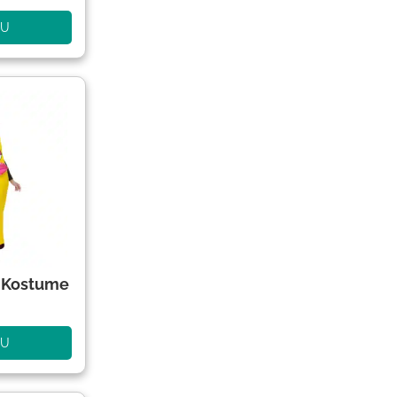
NU
 Kostume
NU