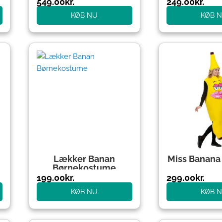
549.00
kr.
249.00
kr.
KØB NU
KØB 
Lækker Banan
Miss Banana
Børnekostume
199.00
kr.
299.00
kr.
KØB NU
KØB 