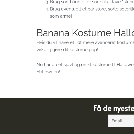
Brug sort bånd eller snor til at lave “str
Brug eventuelt et par store, sorte solbri
som arme!
Banana Kostume Hall
Hvis du vil have et lidt mere avanceret kostu
virkelig gøre dit kostume pop!
Nu har du et sjovt og unikt kostume til Hallow
Halloween!
Få de nyest