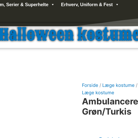
lm, Serier & Superhelte
Erhverv, Uniform & Fest
Halloween kostum
Forside
/
Læge kostume
/
Læge kostume
Ambulancere
Grøn/Turkis