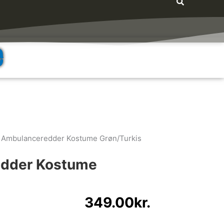
e
 Ambulanceredder Kostume Grøn/Turkis
dder Kostume
349.00
kr.