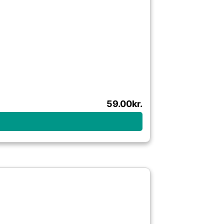
59.00
kr.