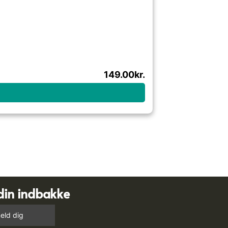
149.00
kr.
din indbakke