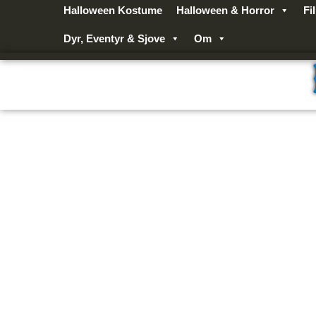
Gå
Halloween Kostume
Halloween & Horror
Fi
til
Dyr, Eventyr & Sjove
Om
indholdet