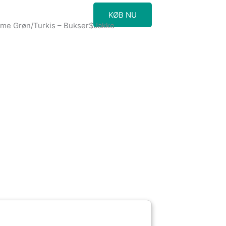
KØB NU
me Grøn/Turkis – Bukser$Jakke