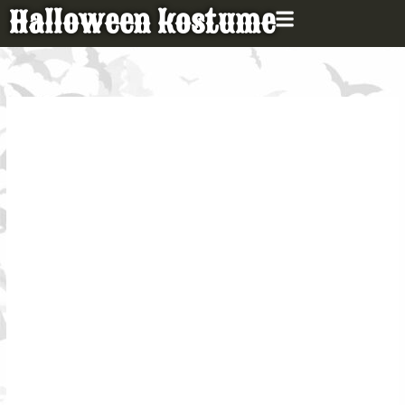
Gå
Halloween kostume
til
indholdet