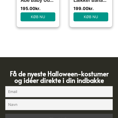
Abe Baby Udklædningstøj (Str. 18-24M/24 MONTHS (18-24))
Lækker Banan Børnekostume
195.00
kr.
199.00
kr.
KØB NU
KØB NU
Få de nyeste Halloween-kostumer
og idéer direkte i din indbakke