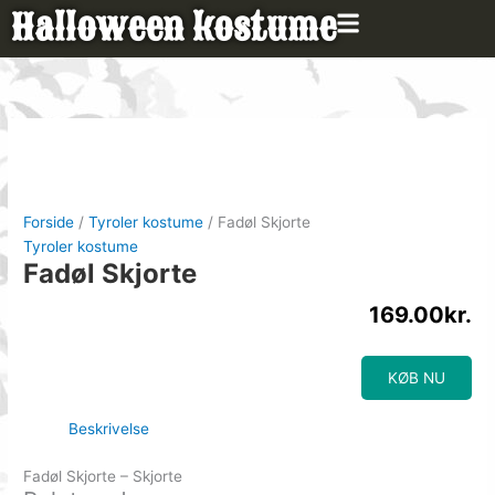
Gå
Halloween kostume
til
indholdet
Forside
/
Tyroler kostume
/ Fadøl Skjorte
Tyroler kostume
Fadøl Skjorte
169.00
kr.
KØB NU
Beskrivelse
Fadøl Skjorte – Skjorte