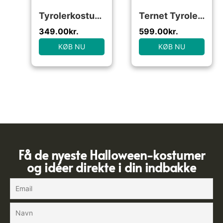
Tyrolerkostume Bierfest Rød
Ternet Tyrolerkostume Blå
349.00
kr.
599.00
kr.
KØB NU
KØB NU
Få de nyeste Halloween-kostumer
og idéer direkte i din indbakke