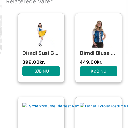
Relaterede varer
Dirndl Susi Gul/Blå
Dirndl Bluse Denim Blå
399.00
kr.
449.00
kr.
KØB NU
KØB NU