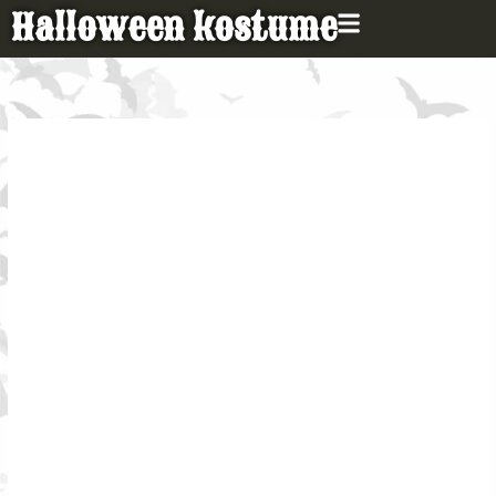
Gå
Halloween kostume
til
indholdet