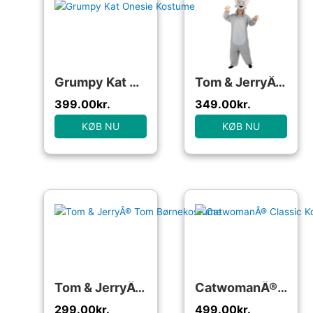
Grumpy Kat Onesie Kostume
Tom & JerryÂ® Tom Kostume
399.00
kr.
349.00
kr.
KØB NU
KØB NU
Tom & JerryÂ® Tom Børnekostume
CatwomanÂ® Classic Kostume
299.00
kr.
499.00
kr.