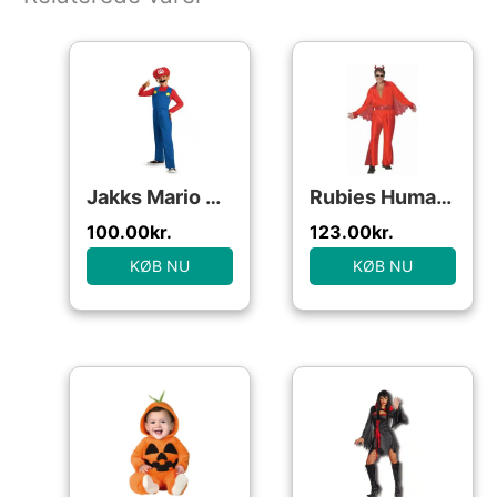
Den oprindelige pris var: 204.00kr..
Den aktuelle pris er: 100.00kr..
Jakks Mario Classic size 7-8
Rubies Humatt Perkins Hellvis
100.00
kr.
123.00
kr.
KØB NU
KØB NU