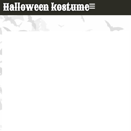
Gå
Halloween kostume
til
indholdet