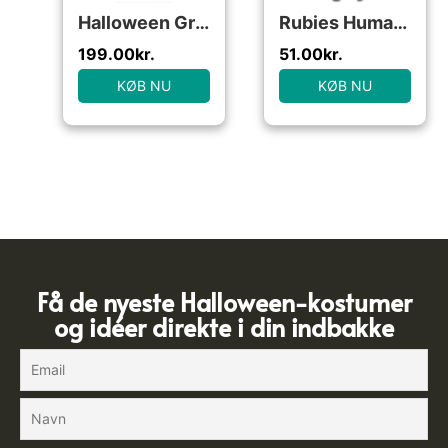
Halloween Græskar Babykostume
Rubies Humatt Perkins Coven Queen Costume – Medium
199.00
kr.
51.00
kr.
KØB NU
KØB NU
Få de nyeste Halloween-kostumer
og idéer direkte i din indbakke