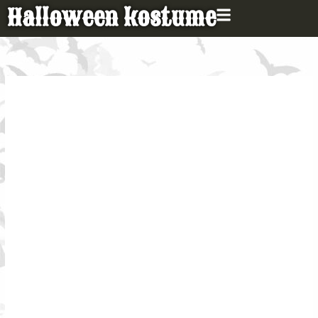
Gå
Halloween kostume
til
indholdet