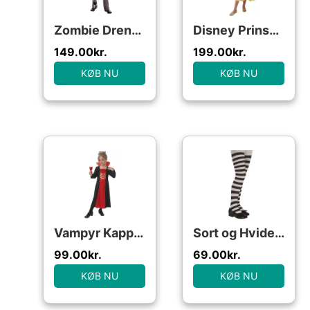
Zombie Dreng Halloweenstøj til børn
Disney Prinsesse Belle Kostume til børn
149.00
kr.
199.00
kr.
KØB NU
KØB NU
Vampyr Kappe udklædningstøj til børn(Str. 104/S)
Sort og Hvide Tights børne kostume til halloween
99.00
kr.
69.00
kr.
KØB NU
KØB NU