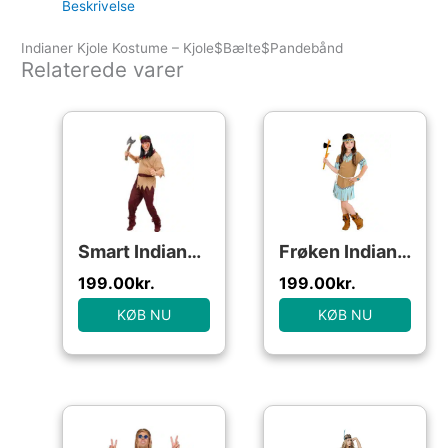
Beskrivelse
Indianer Kjole Kostume – Kjole$Bælte$Pandebånd
Relaterede varer
Smart Indianer Kostume
Frøken Indianer Børnekostume
199.00
kr.
199.00
kr.
KØB NU
KØB NU