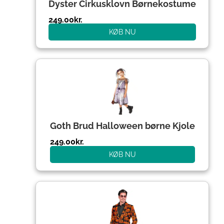
Dyster Cirkusklovn Børnekostume
249.00
kr.
KØB NU
Goth Brud Halloween børne Kjole
249.00
kr.
KØB NU