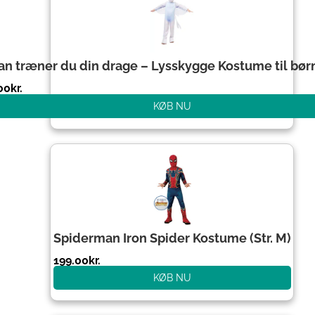
n træner du din drage – Lysskygge Kostume til børn(
00
kr.
KØB NU
Spiderman Iron Spider Kostume (Str. M)
199.00
kr.
KØB NU