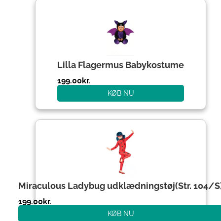
Lilla Flagermus Babykostume
199.00
kr.
KØB NU
Miraculous Ladybug udklædningstøj(Str. 104/S
199.00
kr.
KØB NU