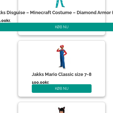
kks Disguise – Minecraft Costume – Diamond Armor 
.00
kr.
KØB NU
Den
Den
oprindelige
aktuelle
pris
pris
var:
er:
204.00kr..
100.00kr..
Jakks Mario Classic size 7-8
100.00
kr.
KØB NU