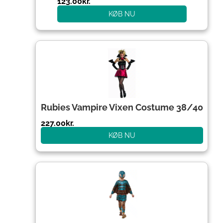
123.00
kr.
KØB NU
Rubies Vampire Vixen Costume 38/40
227.00
kr.
KØB NU