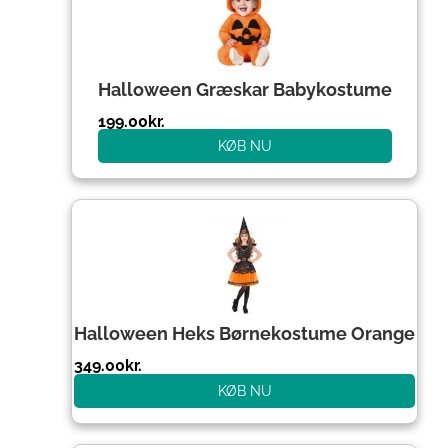
Halloween Græskar Babykostume
199.00
kr.
KØB NU
Halloween Heks Børnekostume Orange
349.00
kr.
KØB NU