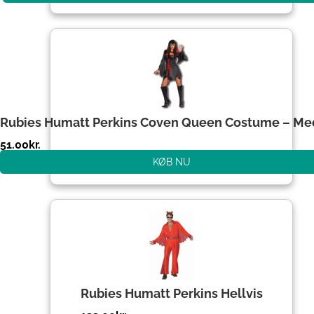
Rubies Humatt Perkins Coven Queen Costume – M
51.00
kr.
KØB NU
Rubies Humatt Perkins Hellvis