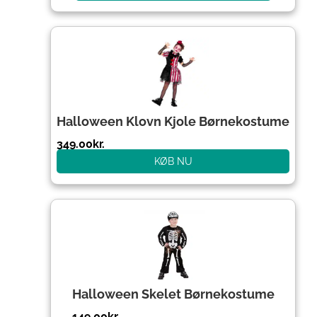
Halloween Klovn Kjole Børnekostume
349.00
kr.
KØB NU
Halloween Skelet Børnekostume
149.00
kr.