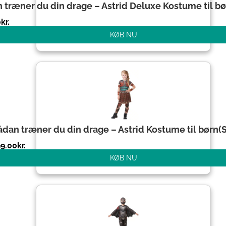
 træner du din drage – Astrid Deluxe Kostume til bør
0
kr.
KØB NU
ådan træner du din drage – Astrid Kostume til børn(St
99.00
kr.
KØB NU