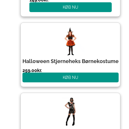
KØB NU
Halloween Stjerneheks Børnekostume
259.00
kr.
KØB NU