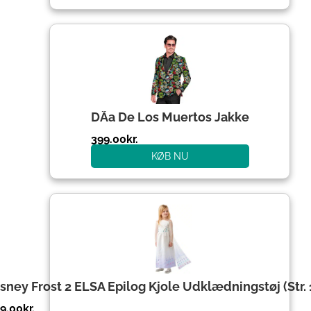
DÃ­a De Los Muertos Jakke
399.00
kr.
KØB NU
sney Frost 2 ELSA Epilog Kjole Udklædningstøj (Str. 
9.00
kr.