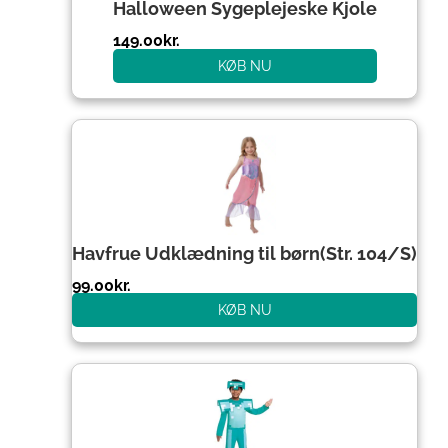
Halloween Sygeplejeske Kjole
149.00
kr.
KØB NU
Havfrue Udklædning til børn(Str. 104/S)
99.00
kr.
KØB NU