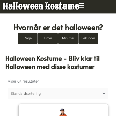
Gå
Halloween kostume
til
indholdet
Hvornår er det halloween?
Dage
Timer
Minutter
Sekunder
Halloween Kostume - Bliv klar til
Halloween med disse kostumer
Viser 65 resultater