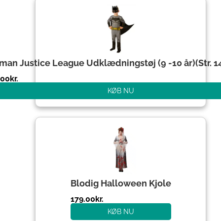
man Justice League Udklædningstøj (9 -10 år)(Str. 
.00
kr.
KØB NU
Blodig Halloween Kjole
179.00
kr.
KØB NU