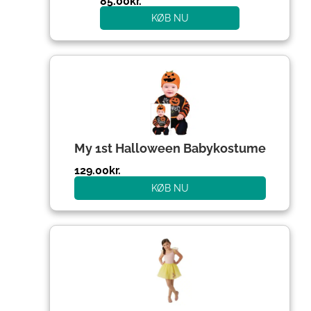
85.00
kr.
KØB NU
My 1st Halloween Babykostume
129.00
kr.
KØB NU