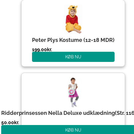
Peter Plys Kostume (12-18 MDR)
199.00
kr.
KØB NU
Ridderprinsessen Nella Deluxe udklædning(Str. 1
50.00
kr.
KØB NU