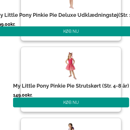
y Little Pony Pinkie Pie Deluxe Udklædningstøj(Str.
99.00
kr.
KØB NU
My Little Pony Pinkie Pie Strutskørt (Str. 4-8 år)
149.00
kr.
KØB NU