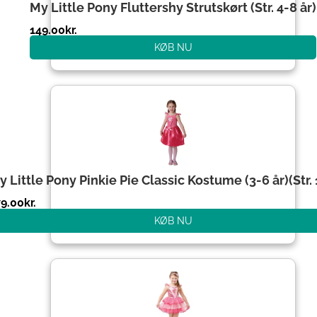
My Little Pony Fluttershy Strutskørt (Str. 4-8 år)
149.00
kr.
KØB NU
y Little Pony Pinkie Pie Classic Kostume (3-6 år)(Str.
79.00
kr.
KØB NU