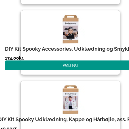
DIY Kit Spooky Accessories, Udklædning og Smyk
174.00
kr.
KØB NU
DIY Kit Spooky Udklædning, Kappe og Hårbøjle, ass. 
149.00
kr.