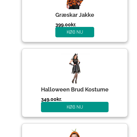
Græskar Jakke
399.00
kr.
KØB NU
Halloween Brud Kostume
349.00
kr.
KØB NU