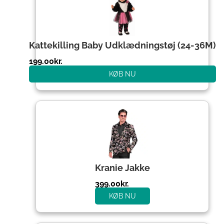
Kattekilling Baby Udklædningstøj (24-36M)
199.00
kr.
KØB NU
Kranie Jakke
399.00
kr.
KØB NU