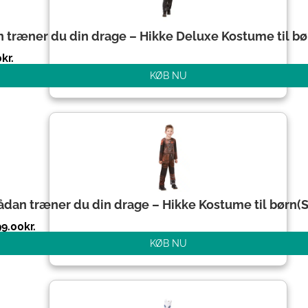
 træner du din drage – Hikke Deluxe Kostume til bør
0
kr.
KØB NU
ådan træner du din drage – Hikke Kostume til børn(St
99.00
kr.
KØB NU