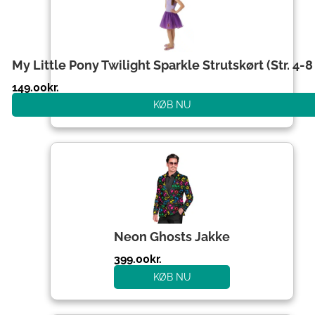
My Little Pony Twilight Sparkle Strutskørt (Str. 4-8 
149.00
kr.
KØB NU
Neon Ghosts Jakke
399.00
kr.
KØB NU