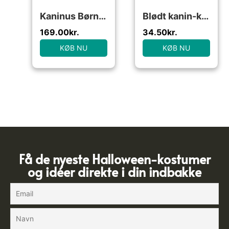
Kaninus Børnekostume
Blødt kanin-kostume til Labubu
169.00
kr.
34.50
kr.
KØB NU
KØB NU
Få de nyeste Halloween-kostumer
og idéer direkte i din indbakke