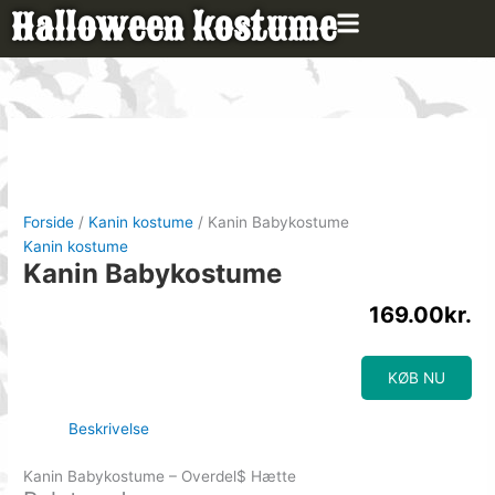
Gå
Halloween kostume
til
indholdet
Forside
/
Kanin kostume
/ Kanin Babykostume
Kanin kostume
Kanin Babykostume
169.00
kr.
KØB NU
Beskrivelse
Kanin Babykostume – Overdel$ Hætte