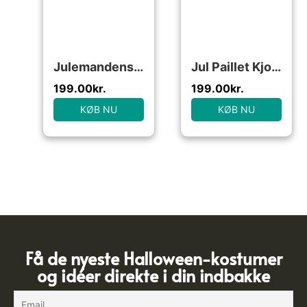
Julemandens Hjælper Børnekostume
Jul Paillet Kjole
199.00
kr.
199.00
kr.
KØB NU
KØB NU
Få de nyeste Halloween-kostumer
og idéer direkte i din indbakke