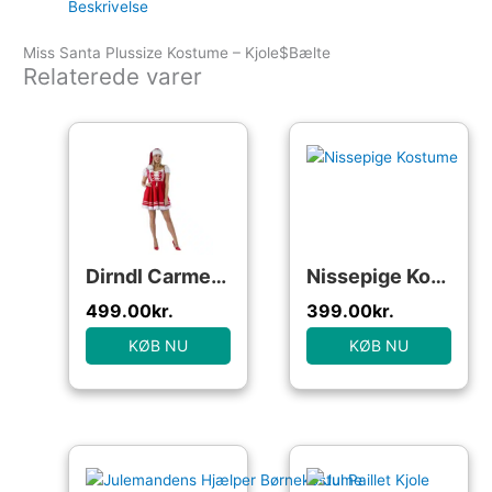
Beskrivelse
Miss Santa Plussize Kostume – Kjole$Bælte
Relaterede varer
Dirndl Carmen Rød
Nissepige Kostume
499.00
kr.
399.00
kr.
KØB NU
KØB NU