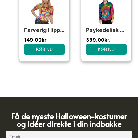
Farverig Hippie T-Shirt
Psykedelisk Pailletskjorte Regnbue
149.00
kr.
399.00
kr.
KØB NU
KØB NU
Få de nyeste Halloween-kostumer
og idéer direkte i din indbakke