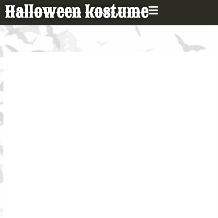
Gå
Halloween kostume
til
indholdet