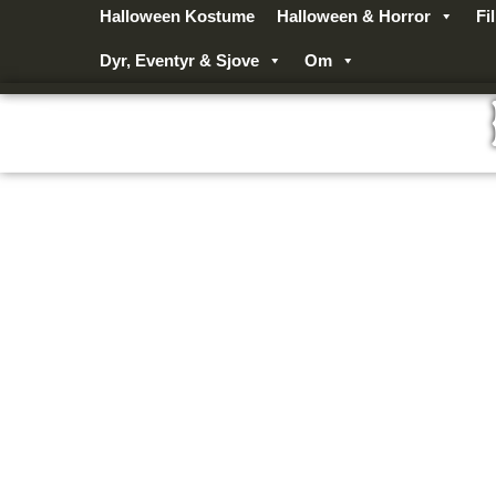
Gå
Halloween Kostume
Halloween & Horror
Fi
til
Dyr, Eventyr & Sjove
Om
indholdet