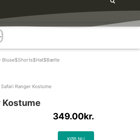
e
 – Bluse$Shorts$Hat$Bælte
 Safari Ranger Kostume
r Kostume
349.00
kr.
KØB NU