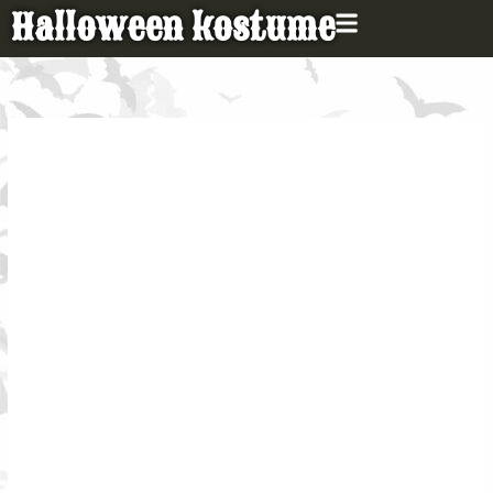
Gå
Halloween kostume
til
indholdet