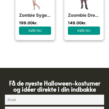
Zombie Sygeplejerske Børnekostume
Zoombie Dreng Halloweenstøj til børn(Str. S)
199.00
kr.
149.00
kr.
KØB NU
KØB NU
Få de nyeste Halloween-kostumer
og idéer direkte i din indbakke