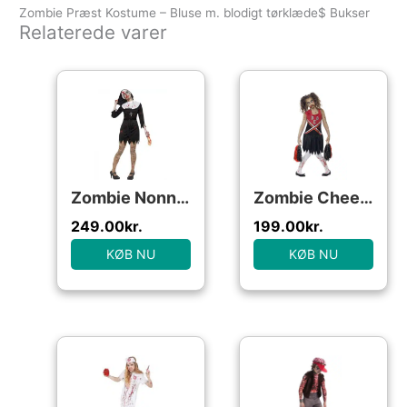
Zombie Præst Kostume – Bluse m. blodigt tørklæde$ Bukser
Relaterede varer
Zombie Nonne Kostume
Zombie Cheerleader Børnekostume
249.00
kr.
199.00
kr.
KØB NU
KØB NU