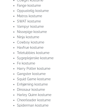
Cowgirl kostume
Fange kostume
Oppustelig kostume
Matros kostume
SWAT kostume
Vampyr kostume
Nissepige kostume
Ninja kostume
Cowboy kostume
Havfrue kostume
Teletubbies kostume
Sygeplejerske kostume
Fe kostume
Harry Potter kostume
Gangster kostume
Squid Game kostume
Enhjørning kostume
Dinosaur kostume
Harley Quinn kostume
Cheerleader kostume
Spiderman kostume