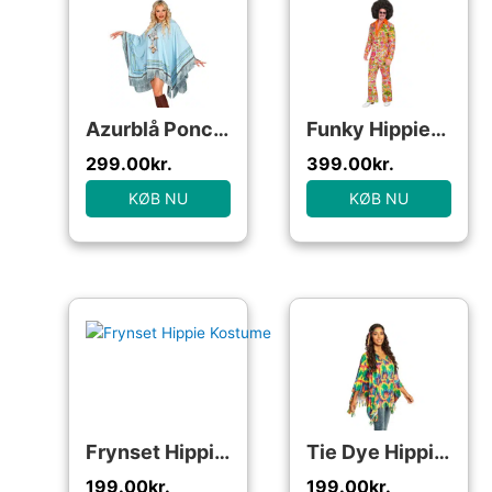
Azurblå Poncho Kostume
Funky Hippiedude Kostume
299.00
kr.
399.00
kr.
KØB NU
KØB NU
Frynset Hippie Kostume
Tie Dye Hippie Kostume
199.00
kr.
199.00
kr.