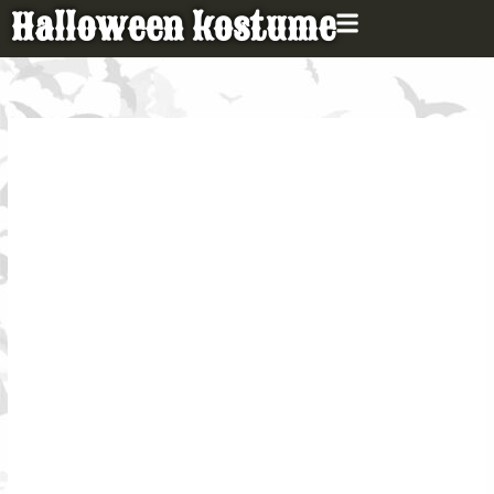
Gå
Halloween kostume
til
indholdet