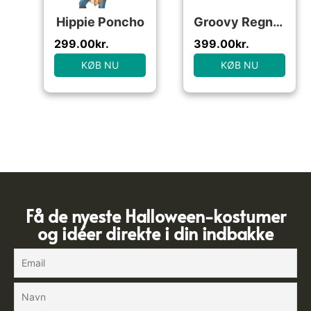
Hippie Poncho
Groovy Regnbue Danser Kostume
299.00
kr.
399.00
kr.
KØB NU
KØB NU
Få de nyeste Halloween-kostumer
og idéer direkte i din indbakke