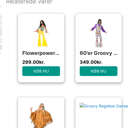
Relaterede varer
Flowerpower Kostume
60’er Groovy Hippie Kostume
299.00
kr.
349.00
kr.
KØB NU
KØB NU