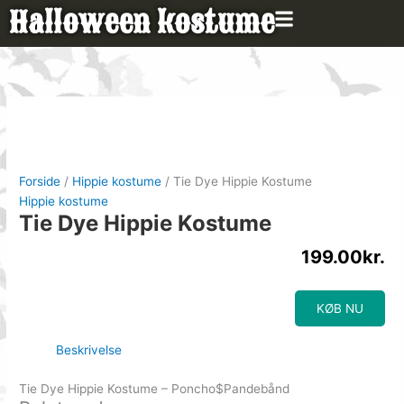
Gå
Halloween kostume
til
indholdet
Forside
/
Hippie kostume
/ Tie Dye Hippie Kostume
Hippie kostume
Tie Dye Hippie Kostume
199.00
kr.
KØB NU
Beskrivelse
Tie Dye Hippie Kostume – Poncho$Pandebånd