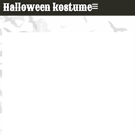
Gå
Halloween kostume
til
indholdet