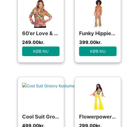
60’er Love & Peace Skjorte
Funky Hippiedude Kostume
249.00
kr.
399.00
kr.
KØB NU
KØB NU
Cool Suit Groovy Kostume
Flowerpower Kostume
499.00
kr.
299.00
kr.