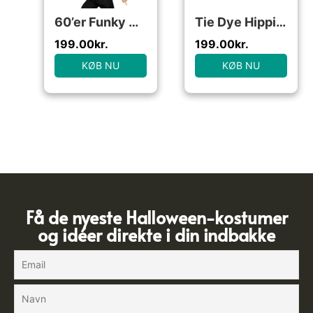
60’er Funky Hippieskjorte
Tie Dye Hippie Kostume
199.00
kr.
199.00
kr.
KØB NU
KØB NU
Få de nyeste Halloween-kostumer
og idéer direkte i din indbakke