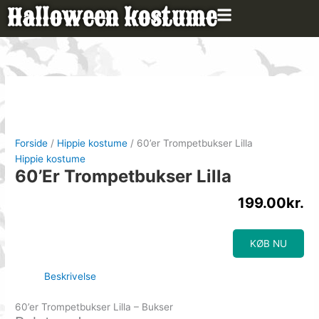
Gå
Halloween kostume
til
indholdet
Forside
/
Hippie kostume
/ 60’er Trompetbukser Lilla
Hippie kostume
60’er Trompetbukser Lilla
199.00
kr.
KØB NU
Beskrivelse
60’er Trompetbukser Lilla – Bukser