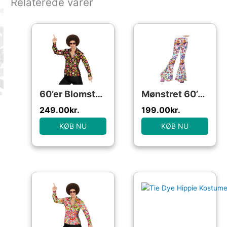
Relaterede varer
60’er Blomsterskjorte
Mønstret 60’er Bukser
249.00
kr.
199.00
kr.
KØB NU
KØB NU