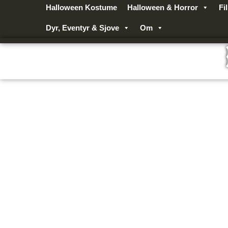
Gå
Halloween Kostume
Halloween & Horror
Fi
til
Dyr, Eventyr & Sjove
Om
indholdet