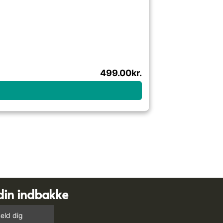
499.00
kr.
din indbakke