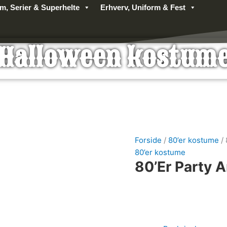
lm, Serier & Superhelte
Erhverv, Uniform & Fest
Halloween kostum
Forside
/
80’er kostume
/ 
80’er kostume
80’er Party 