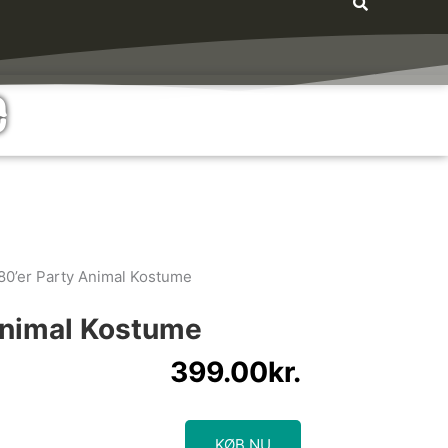
e
80’er Party Animal Kostume
Animal Kostume
399.00
kr.
KØB NU