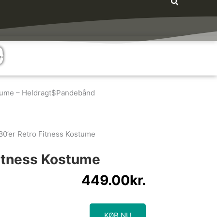
e
stume – Heldragt$Pandebånd
80’er Retro Fitness Kostume
Fitness Kostume
449.00
kr.
KØB NU