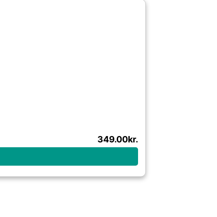
349.00
kr.