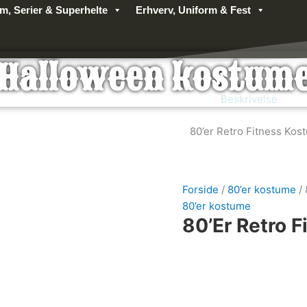
lm, Serier & Superhelte
Erhverv, Uniform & Fest
Halloween kostum
Beskrivelse
80’er Retro Fitness Ko
Forside
/
80’er kostume
/ 
80’er kostume
80’er Retro 