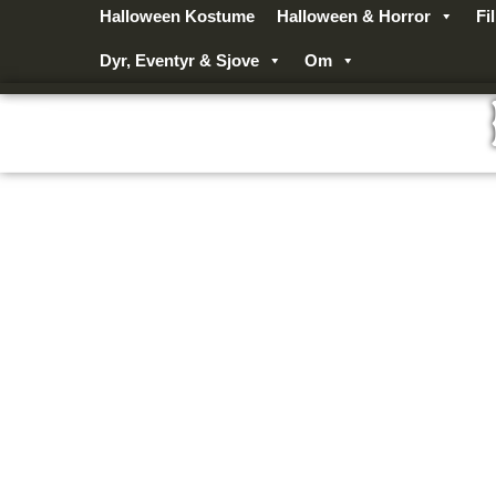
Gå
Halloween Kostume
Halloween & Horror
Fi
til
Dyr, Eventyr & Sjove
Om
indholdet