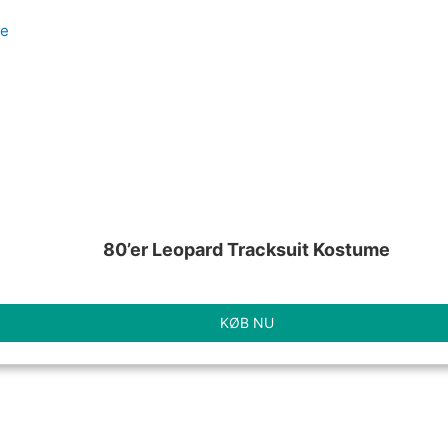
80’er Leopard Tracksuit Kostume
KØB NU