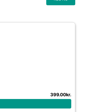
399.00
kr.