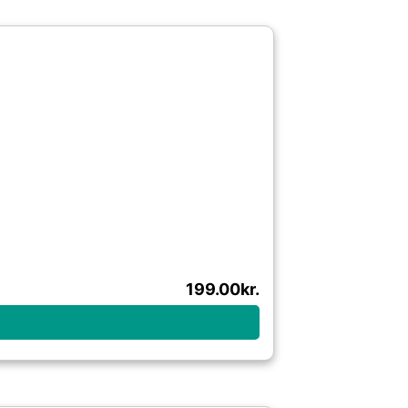
199.00
kr.