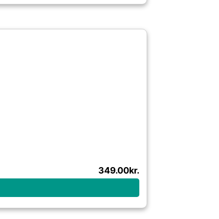
349.00
kr.