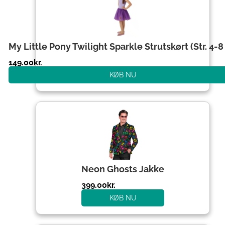
My Little Pony Twilight Sparkle Strutskørt (Str. 4-8 
149.00
kr.
KØB NU
Neon Ghosts Jakke
399.00
kr.
KØB NU