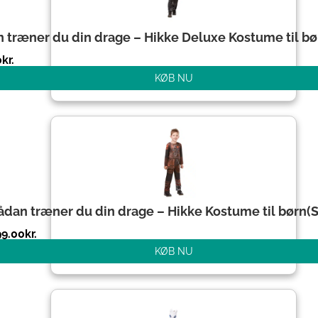
 træner du din drage – Hikke Deluxe Kostume til bør
0
kr.
KØB NU
ådan træner du din drage – Hikke Kostume til børn(St
99.00
kr.
KØB NU