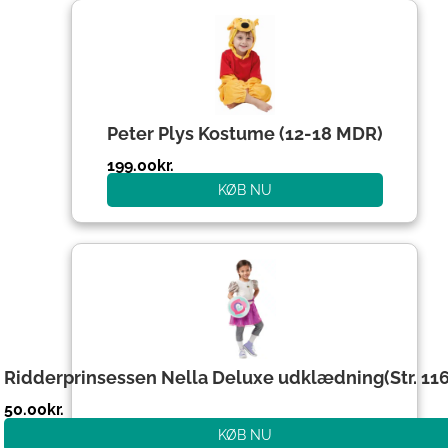
Peter Plys Kostume (12-18 MDR)
199.00
kr.
KØB NU
Ridderprinsessen Nella Deluxe udklædning(Str. 1
50.00
kr.
KØB NU