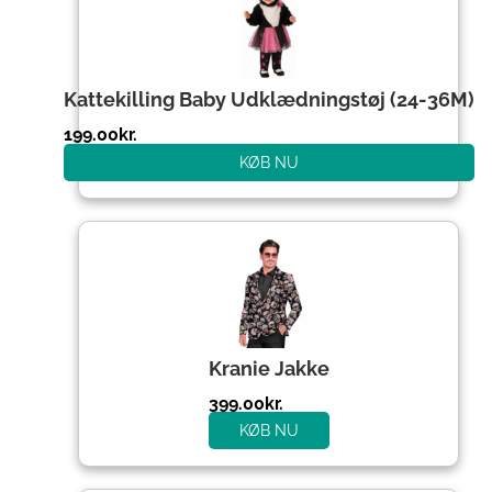
Kattekilling Baby Udklædningstøj (24-36M)
199.00
kr.
KØB NU
Kranie Jakke
399.00
kr.
KØB NU