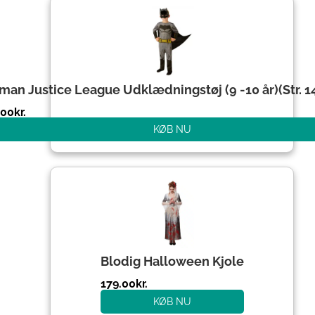
man Justice League Udklædningstøj (9 -10 år)(Str. 
.00
kr.
KØB NU
Blodig Halloween Kjole
179.00
kr.
KØB NU