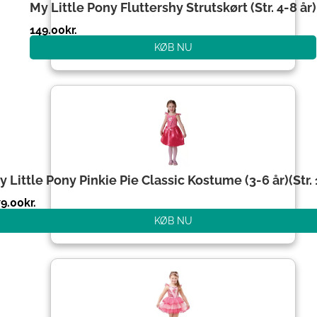
My Little Pony Fluttershy Strutskørt (Str. 4-8 år)
149.00
kr.
KØB NU
y Little Pony Pinkie Pie Classic Kostume (3-6 år)(Str.
79.00
kr.
KØB NU