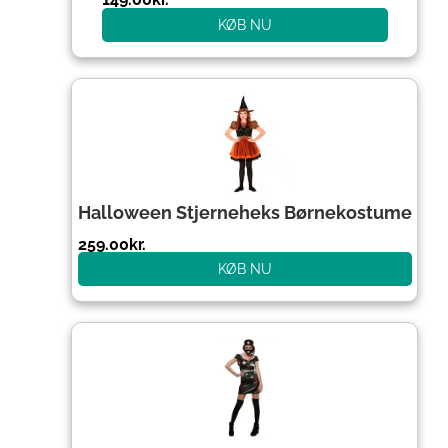
KØB NU
Halloween Stjerneheks Børnekostume
259.00
kr.
KØB NU