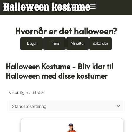
Gå
Halloween kostume
til
indholdet
Hvornår er det halloween?
Dage
Timer
Minutter
Sekunder
Halloween Kostume - Bliv klar til
Halloween med disse kostumer
Viser 65 resultater