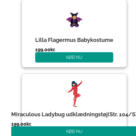
Lilla Flagermus Babykostume
199.00
kr.
KØB NU
Miraculous Ladybug udklædningstøj(Str. 104/S
199.00
kr.
KØB NU