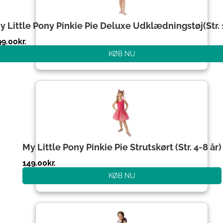
y Little Pony Pinkie Pie Deluxe Udklædningstøj(Str.
99.00
kr.
KØB NU
My Little Pony Pinkie Pie Strutskørt (Str. 4-8 år)
149.00
kr.
KØB NU