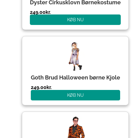
Dyster Cirkusklovn Børnekostume
249.00
kr.
KØB NU
Goth Brud Halloween børne Kjole
249.00
kr.
KØB NU