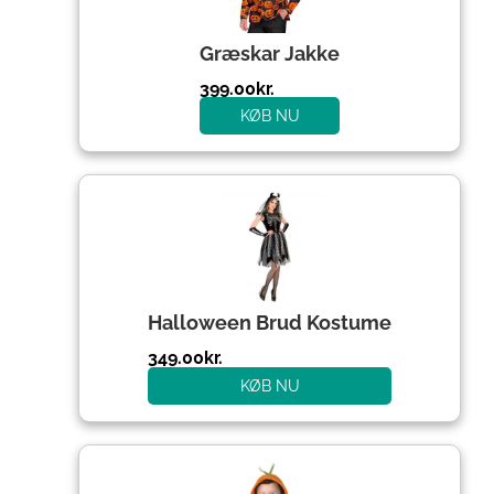
Græskar Jakke
399.00
kr.
KØB NU
Halloween Brud Kostume
349.00
kr.
KØB NU