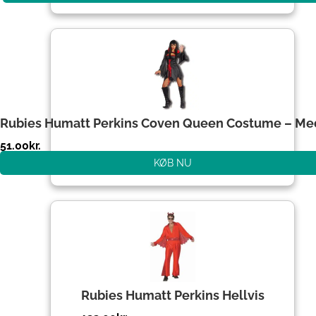
Rubies Humatt Perkins Coven Queen Costume – M
51.00
kr.
KØB NU
Rubies Humatt Perkins Hellvis