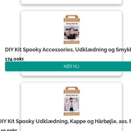
DIY Kit Spooky Accessories, Udklædning og Smyk
174.00
kr.
KØB NU
DIY Kit Spooky Udklædning, Kappe og Hårbøjle, ass. 
149.00
kr.