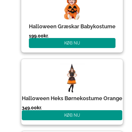
Halloween Græskar Babykostume
199.00
kr.
KØB NU
Halloween Heks Børnekostume Orange
349.00
kr.
KØB NU