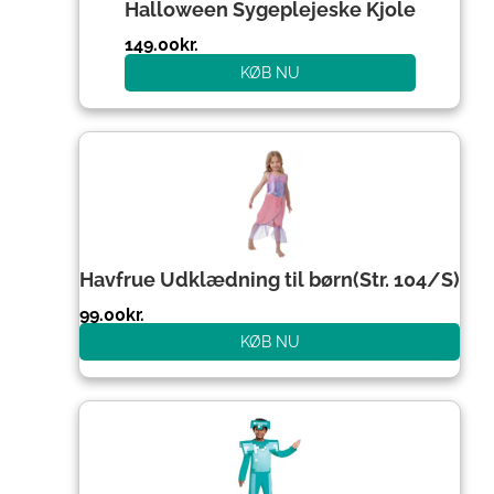
Halloween Sygeplejeske Kjole
149.00
kr.
KØB NU
Havfrue Udklædning til børn(Str. 104/S)
99.00
kr.
KØB NU