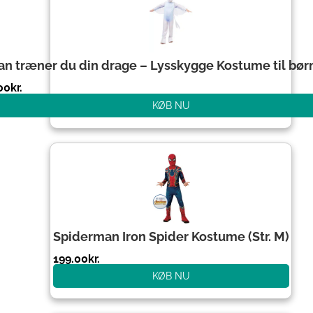
n træner du din drage – Lysskygge Kostume til børn(
00
kr.
KØB NU
Spiderman Iron Spider Kostume (Str. M)
199.00
kr.
KØB NU