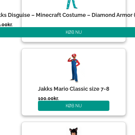
kks Disguise – Minecraft Costume – Diamond Armor 
.00
kr.
KØB NU
Den
Den
oprindelige
aktuelle
pris
pris
var:
er:
204.00kr..
100.00kr..
Jakks Mario Classic size 7-8
100.00
kr.
KØB NU