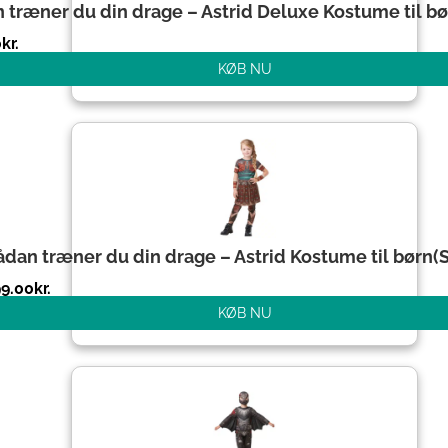
 træner du din drage – Astrid Deluxe Kostume til bør
0
kr.
KØB NU
ådan træner du din drage – Astrid Kostume til børn(St
99.00
kr.
KØB NU