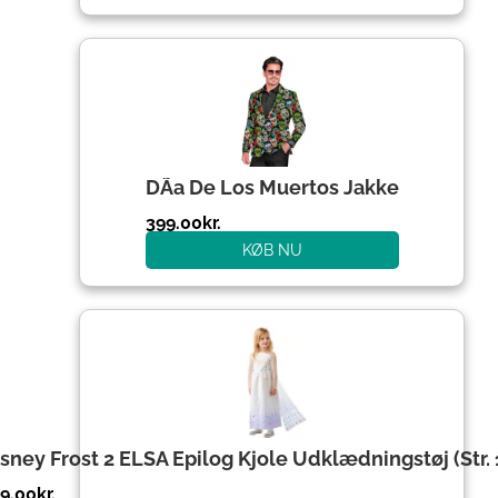
DÃ­a De Los Muertos Jakke
399.00
kr.
KØB NU
sney Frost 2 ELSA Epilog Kjole Udklædningstøj (Str. 
9.00
kr.