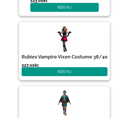
123.00
kr.
KØB NU
Rubies Vampire Vixen Costume 38/40
227.00
kr.
KØB NU