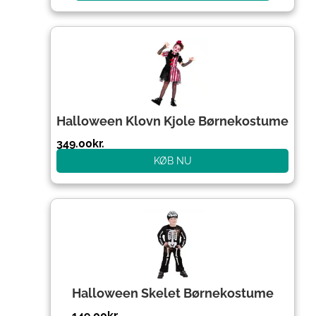
Halloween Klovn Kjole Børnekostume
349.00
kr.
KØB NU
Halloween Skelet Børnekostume
149.00
kr.