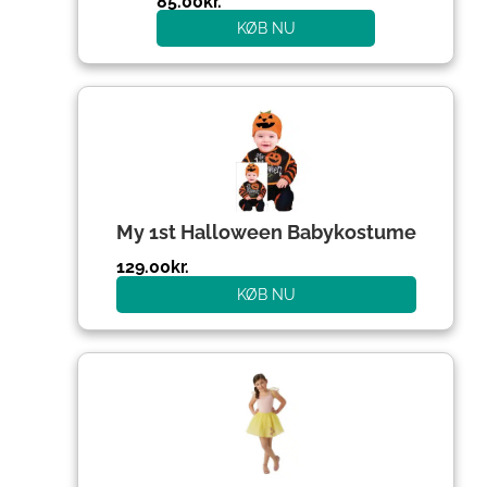
85.00
kr.
KØB NU
My 1st Halloween Babykostume
129.00
kr.
KØB NU