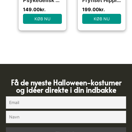
Psykedelisk Tie Dye Bluse
Frynset Hippie Kostume
149.00
kr.
199.00
kr.
KØB NU
KØB NU
Få de nyeste Halloween-kostumer
og idéer direkte i din indbakke