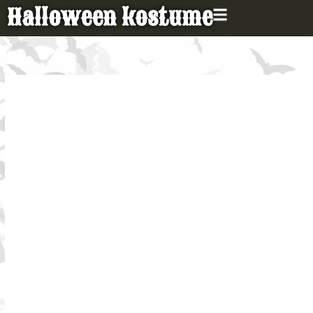
Gå
Halloween kostume
til
indholdet