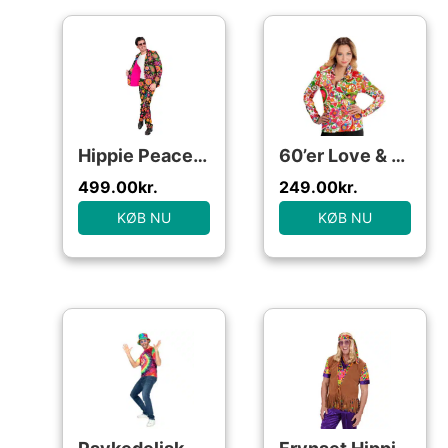
Hippie Peace Jakkesæt
60’er Love & Peace Skjorte
499.00
kr.
249.00
kr.
KØB NU
KØB NU