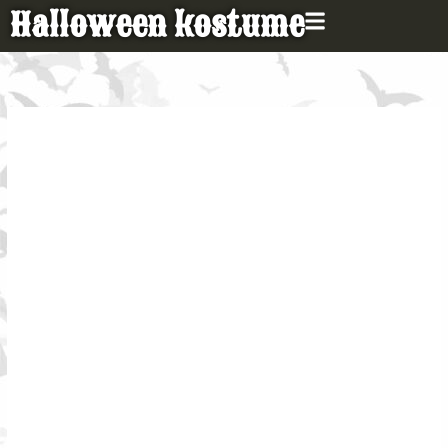
Gå
Halloween kostume
til
indholdet