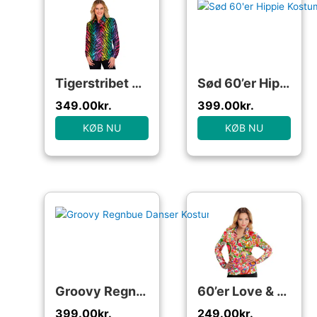
Tigerstribet Pailletskjorte Regnbue
Sød 60’er Hippie Kostume
349.00
kr.
399.00
kr.
KØB NU
KØB NU
Groovy Regnbue Danser Kostume
60’er Love & Peace Skjorte
399.00
kr.
249.00
kr.