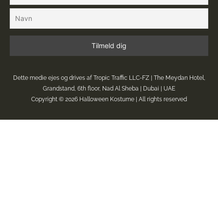
Dette medie ejes og drives af Tropic Traffic LLC-FZ | The Meydan Hotel,
Grandstand, 6th floor, Nad Al Sheba | Dubai | UAE
Copyright © 2026
Halloween Kostume
| All rights reserved