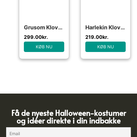
Grusom Klovn Børnekostume
Harlekin Klovn Børnekostume
299.00
kr.
219.00
kr.
KØB NU
KØB NU
Få de nyeste Halloween-kostumer
og idéer direkte i din indbakke