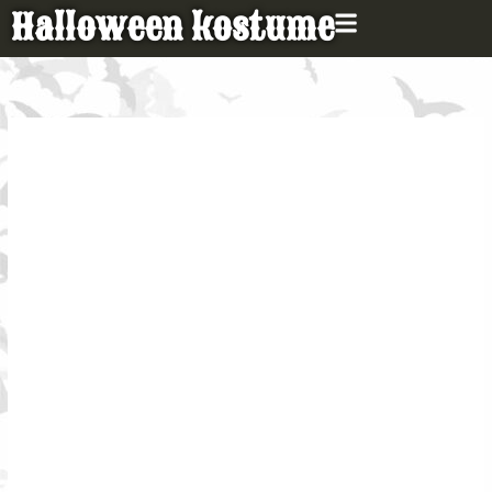
Gå
Halloween kostume
til
indholdet