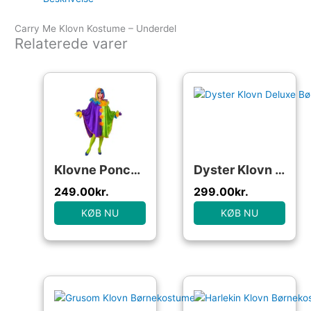
Carry Me Klovn Kostume – Underdel
Relaterede varer
Klovne Poncho Kostume
Dyster Klovn Deluxe Børnekostume
249.00
kr.
299.00
kr.
KØB NU
KØB NU