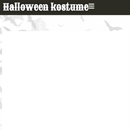
Gå
Halloween kostume
til
indholdet