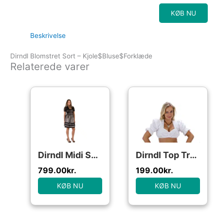
KØB NU
Beskrivelse
Dirndl Blomstret Sort – Kjole$Bluse$Forklæde
Relaterede varer
Dirndl Midi Sort
Dirndl Top Traditionel Hvid
799.00
kr.
199.00
kr.
KØB NU
KØB NU