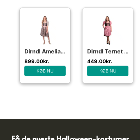
Dirndl Amelia Laksefarvet
Dirndl Ternet Lyserød/Brun
899.00
kr.
449.00
kr.
KØB NU
KØB NU
Få de nyeste Halloween-kostumer