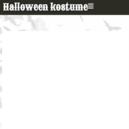
Gå
Halloween kostume
til
indholdet