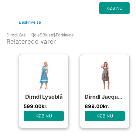
KØB NU
Beskrivelse
Dirndl Grå – Kjole$Bluse$Forklæde
Relaterede varer
Dirndl Lyseblå
Dirndl Jacquard Blå/Champagne
599.00
kr.
899.00
kr.
KØB NU
KØB NU