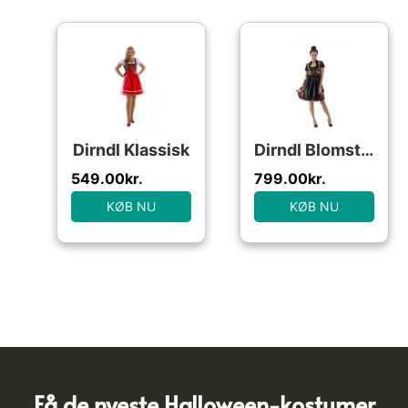
Dirndl Klassisk
Dirndl Blomstret Sort
549.00
kr.
799.00
kr.
KØB NU
KØB NU
Få de nyeste Halloween-kostumer