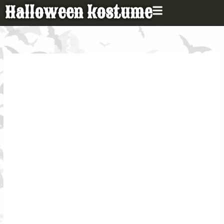
Gå
Halloween kostume
til
indholdet