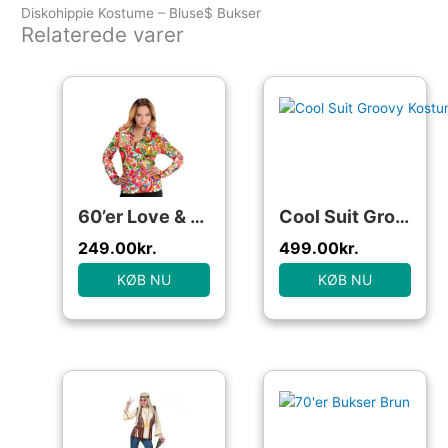
Diskohippie Kostume – Bluse$ Bukser
Relaterede varer
60’er Love & Peace Skjorte
Cool Suit Groovy Kostume
249.00
kr.
499.00
kr.
KØB NU
KØB NU