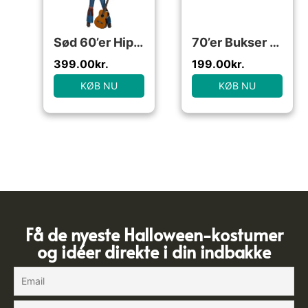
Sød 60’er Hippie Kostume
70’er Bukser Brun
399.00
kr.
199.00
kr.
KØB NU
KØB NU
Få de nyeste Halloween-kostumer
og idéer direkte i din indbakke