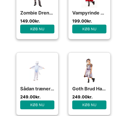
Zombie Dreng Halloweenstøj til børn
Vampyrinde Deluxe børne kostume til halloween
149.00
kr.
199.00
kr.
KØB NU
KØB NU
Sådan træner du din drage – Lysskygge Kostume til børn(Str. 104)
Goth Brud Halloween børne Kjole
249.00
kr.
249.00
kr.
KØB NU
KØB NU