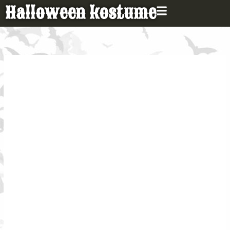
Gå
Halloween kostume
til
indholdet