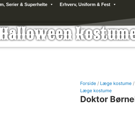
lm, Serier & Superhelte
Erhverv, Uniform & Fest
Halloween kostum
Forside
/
Læge kostume
/
Læge kostume
Doktor Børn