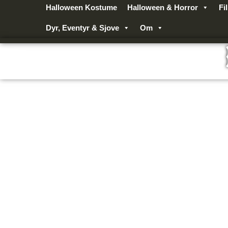
Gå
Halloween Kostume
Halloween & Horror
Fi
til
Dyr, Eventyr & Sjove
Om
indholdet