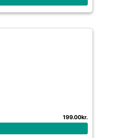
199.00
kr.