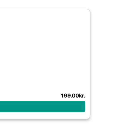
199.00
kr.