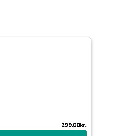
299.00
kr.