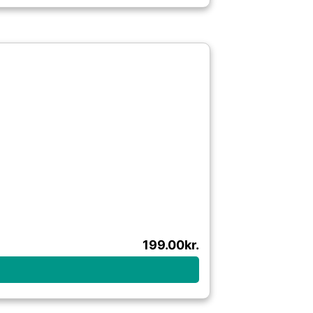
199.00
kr.