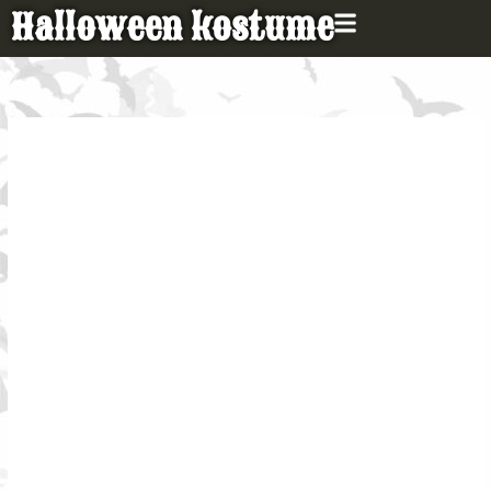
Gå
Halloween kostume
til
indholdet