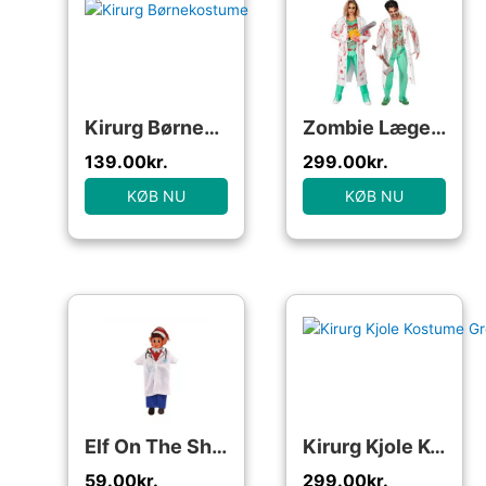
Kirurg Børnekostume
Zombie Læge Kostume
139.00
kr.
299.00
kr.
KØB NU
KØB NU
Elf On The Shelf Læge Outfit
Kirurg Kjole Kostume Grøn
59.00
kr.
299.00
kr.