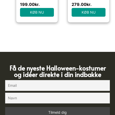
199.00
kr.
279.00
kr.
KØB NU
KØB NU
Få de nyeste Halloween-kostumer
og idéer direkte i din indbakke