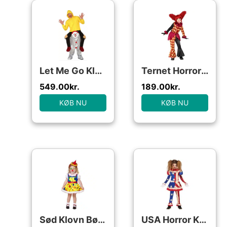
Let Me Go Klovn Carry Me
Ternet Horror Klovn Børnekostume Rød/Sort
549.00
kr.
189.00
kr.
KØB NU
KØB NU
Sød Klovn Børnekostume
USA Horror Klovn Kjole Børnekostume