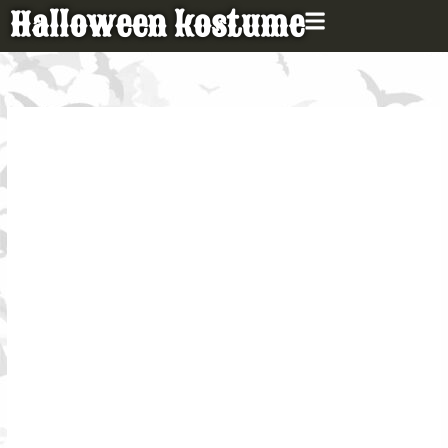
Gå
Halloween kostume
til
indholdet