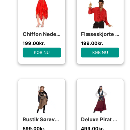
Chiffon Nederdel Rød
Flæseskjorte Rød
199.00
kr.
199.00
kr.
KØB NU
KØB NU
Rustik Sørøver Kjole
Deluxe Pirat Kostume
599.00
kr.
499.00
kr.