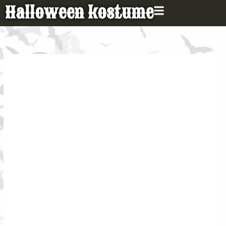
Gå
Halloween kostume
til
indholdet