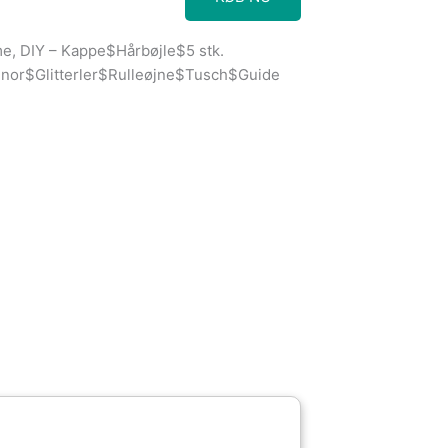
, DIY – Kappe$Hårbøjle$5 stk.
nor$Glitterler$Rulleøjne$Tusch$Guide