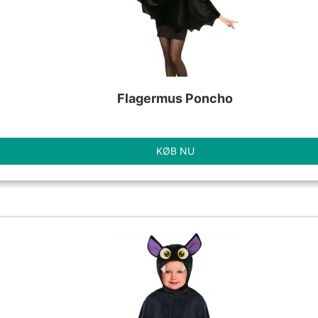
Flagermus Poncho
KØB NU