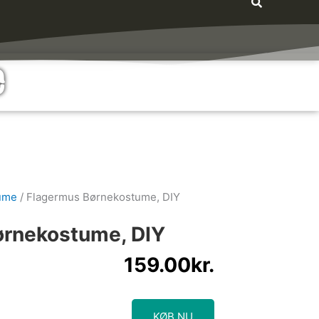
e
ume
/ Flagermus Børnekostume, DIY
ørnekostume, DIY
159.00
kr.
KØB NU