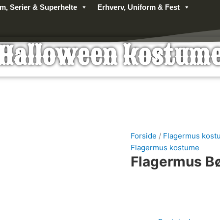
lm, Serier & Superhelte
Erhverv, Uniform & Fest
Halloween kostum
Forside
/
Flagermus kost
Flagermus kostume
Flagermus B