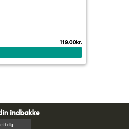
119.00
kr.
din indbakke