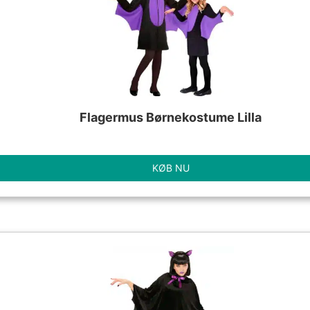
Flagermus Børnekostume Lilla
KØB NU