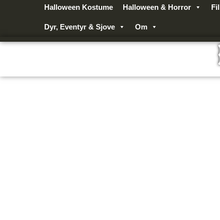
Gå
Halloween Kostume
Halloween & Horror
Fi
til
Dyr, Eventyr & Sjove
Om
indholdet