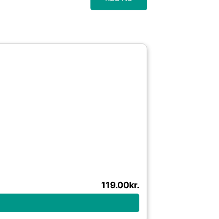
119.00
kr.