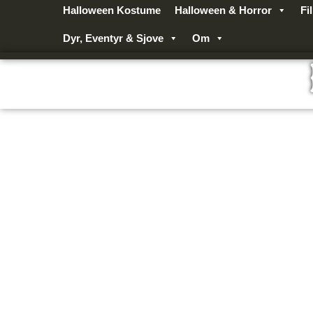
Gå
Halloween Kostume
Halloween & Horror
Fi
til
Dyr, Eventyr & Sjove
Om
indholdet