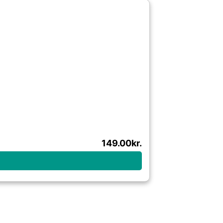
149.00
kr.