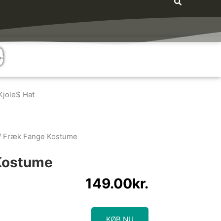
e
jole$ Hat
/ Fræk Fange Kostume
Kostume
149.00
kr.
KØB NU