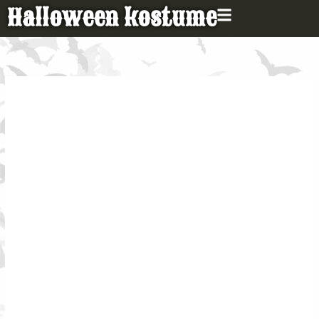
Gå
Halloween kostume
til
indholdet