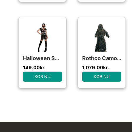
Halloween Sygeplejeske Kjole
Rothco Camouflage Sæt til Børn – Guillie Suit Woodland – L/XL
149.00
kr.
1,079.00
kr.
KØB NU
KØB NU