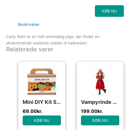
KØB NU
Beskrivelse
Carly Beth er en helt almindelig pige, der finder en
skræmmende realistisk maske til halloween
Relaterede varer
Mini DIY Kit Spooky Udklædning, Masker
Vampyrinde Deluxe børne kostume til halloween
69.00
kr.
199.00
kr.
KØB NU
KØB NU