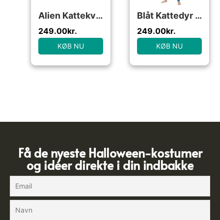
Alien Kattekvinde Kostume Blå
Blåt Kattedyr Børnekostume
249.00
kr.
249.00
kr.
KØB NU
KØB NU
Få de nyeste Halloween-kostumer
og idéer direkte i din indbakke