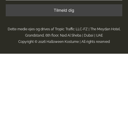
Dette medie ejes og drives af Tropic Traffic LLC-FZ | The Meydan Hotel,
Grandstand, 6th floor, Nad Al Sheba | Dubai | UAE
Copyright © 2026
Halloween Kostume
| All rights reserved