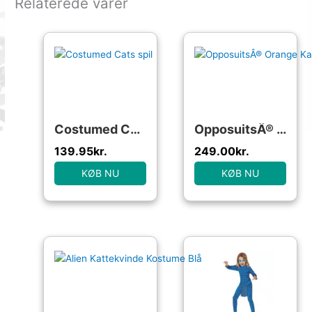
Relaterede varer
Costumed Cats spil
OpposuitsÂ® Orange Kat Børneonesie
139.95
kr.
249.00
kr.
KØB NU
KØB NU