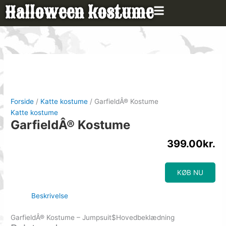
Gå
Halloween kostume
til
indholdet
Forside
/
Katte kostume
/ GarfieldÂ® Kostume
Katte kostume
GarfieldÂ® Kostume
399.00
kr.
KØB NU
Beskrivelse
GarfieldÂ® Kostume – Jumpsuit$Hovedbeklædning