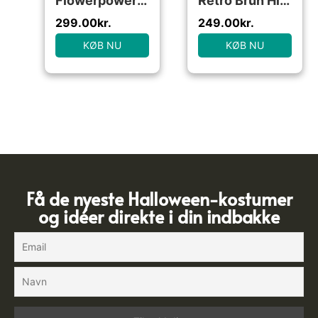
Flowerpower Kostume
Retro Brun Hippie Jakke
299.00
kr.
249.00
kr.
KØB NU
KØB NU
Få de nyeste Halloween-kostumer
og idéer direkte i din indbakke