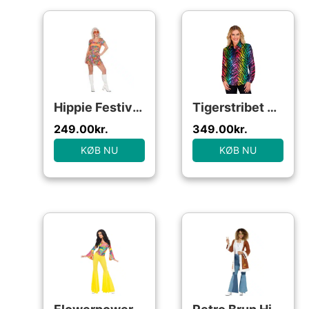
Hippie Festivalkjole Kostume
Tigerstribet Pailletskjorte Regnbue
249.00
kr.
349.00
kr.
KØB NU
KØB NU