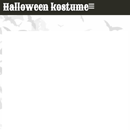
Gå
Halloween kostume
til
indholdet