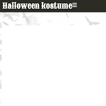
Gå
Halloween kostume
til
indholdet