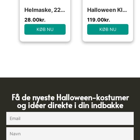
Helmaske, 22 cm, 1 stk.
Halloween Klovn Halvmaske Hvid/Rød
28.00
kr.
119.00
kr.
KØB NU
KØB NU
Få de nyeste Halloween-kostumer
og idéer direkte i din indbakke