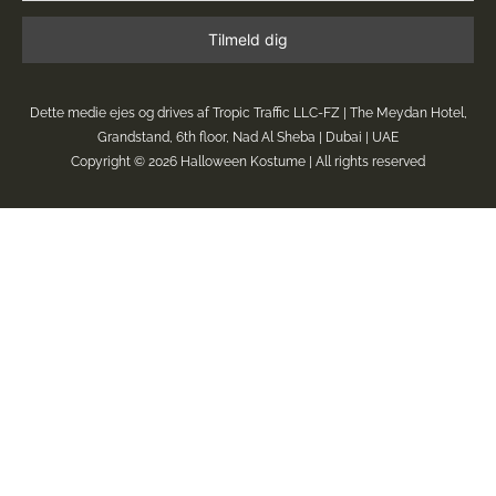
Dette medie ejes og drives af Tropic Traffic LLC-FZ | The Meydan Hotel,
Grandstand, 6th floor, Nad Al Sheba | Dubai | UAE
Copyright © 2026
Halloween Kostume
| All rights reserved