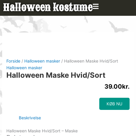
Gå
Halloween kostume
til
indholdet
Forside
/
Halloween masker
/ Halloween Maske Hvid/Sort
Halloween masker
Halloween Maske Hvid/Sort
39.00
kr.
KØB NU
Beskrivelse
Halloween Maske Hvid/Sort – Maske