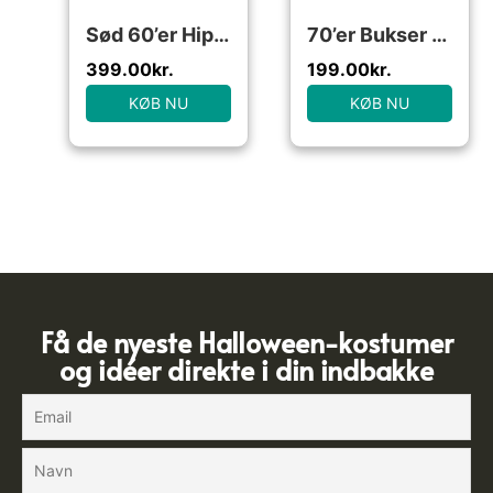
Sød 60’er Hippie Kostume
70’er Bukser Brun
399.00
kr.
199.00
kr.
KØB NU
KØB NU
Få de nyeste Halloween-kostumer
og idéer direkte i din indbakke