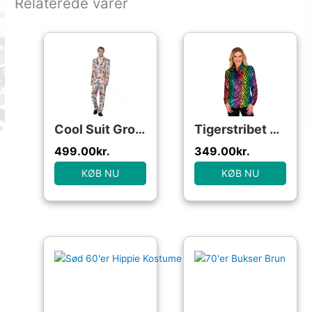
Relaterede varer
Cool Suit Groovy Kostume
Tigerstribet Pailletskjorte Regnbue
499.00
kr.
349.00
kr.
KØB NU
KØB NU