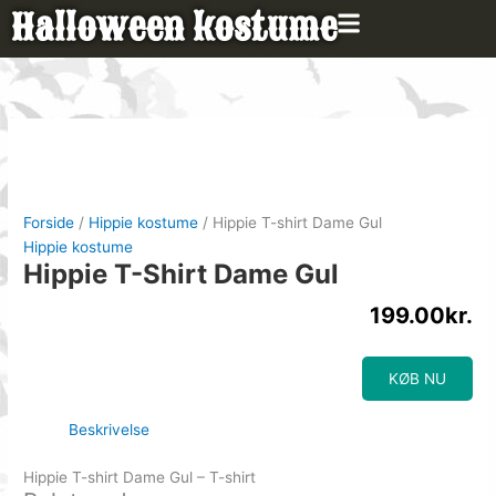
Gå
Halloween kostume
til
indholdet
Forside
/
Hippie kostume
/ Hippie T-shirt Dame Gul
Hippie kostume
Hippie T-Shirt Dame Gul
199.00
kr.
KØB NU
Beskrivelse
Hippie T-shirt Dame Gul – T-shirt