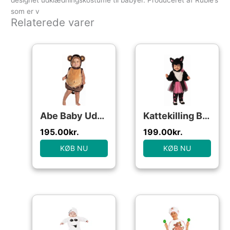
designet udklædningskostume til babyer. Produceret af Rubie’s
som er v
Relaterede varer
Abe Baby Udklædningstøj (Str. 18-24M/24 MONTHS (18-24))
Kattekilling Baby Udklædningstøj (24-36M)
195.00
kr.
199.00
kr.
KØB NU
KØB NU