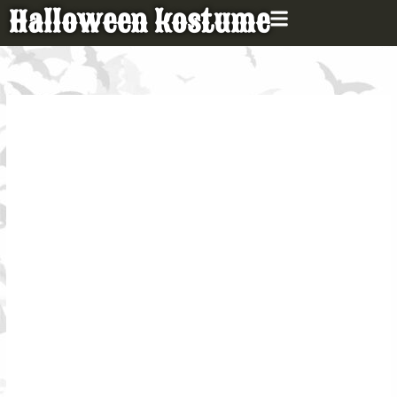
Gå
Halloween kostume
til
indholdet