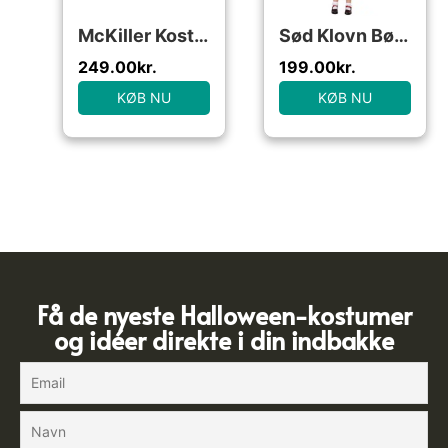
McKiller Kostume
Sød Klovn Børnekostume
249.00
kr.
199.00
kr.
KØB NU
KØB NU
Få de nyeste Halloween-kostumer
og idéer direkte i din indbakke