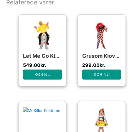
Relaterede varer
Let Me Go Klovn Carry Me
Grusom Klovn Børnekostume
549.00
kr.
299.00
kr.
KØB NU
KØB NU