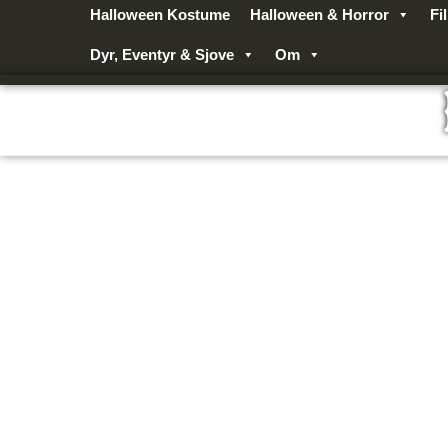
Gå
Halloween Kostume
Halloween & Horror
Fi
til
Dyr, Eventyr & Sjove
Om
indholdet