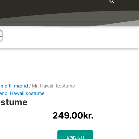
e
ume til mænd
/ Mr. Hawaii Kostume
mænd
,
Hawaii kostume
ostume
249.00
kr.
KØB NU