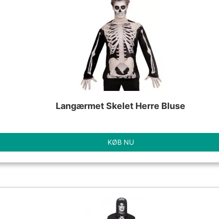
Langærmet Skelet Herre Bluse
KØB NU