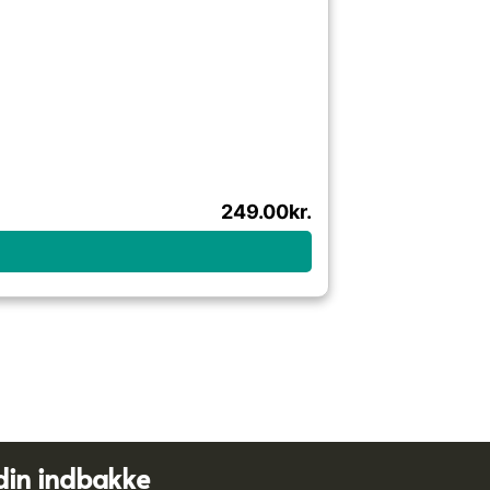
249.00
kr.
din indbakke