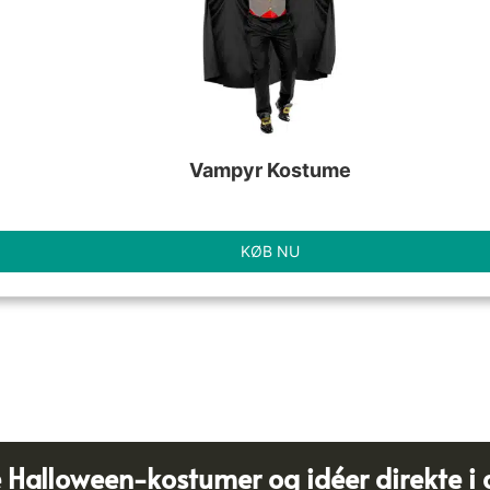
Vampyr Kostume
KØB NU
e Halloween-kostumer og idéer direkte i 