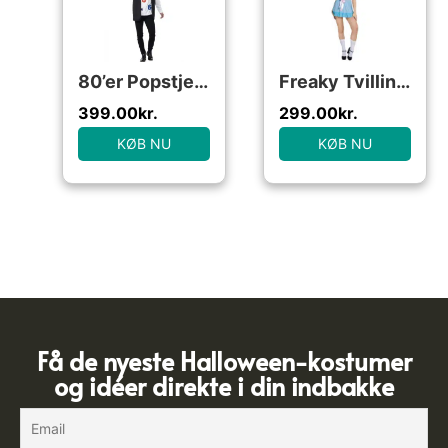
80’er Popstjerne Kostume
Freaky Tvilling Kostume
399.00
kr.
299.00
kr.
KØB NU
KØB NU
Få de nyeste Halloween-kostumer
og idéer direkte i din indbakke