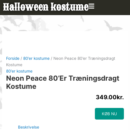
Gå
Halloween kostume
til
indholdet
Forside
/
80’er kostume
/ Neon Peace 80’er Træningsdragt
Kostume
80’er kostume
Neon Peace 80’er Træningsdragt
Kostume
349.00
kr.
KØB NU
Beskrivelse