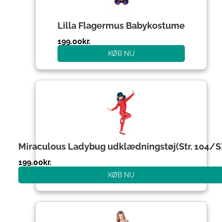
Lilla Flagermus Babykostume
199.00
kr.
KØB NU
Miraculous Ladybug udklædningstøj(Str. 104/S
199.00
kr.
KØB NU