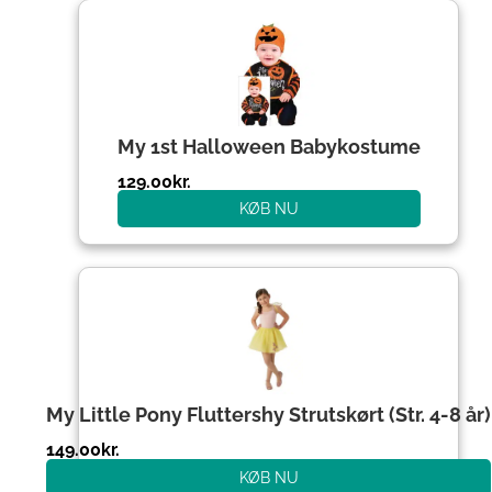
My 1st Halloween Babykostume
129.00
kr.
KØB NU
My Little Pony Fluttershy Strutskørt (Str. 4-8 år)
149.00
kr.
KØB NU