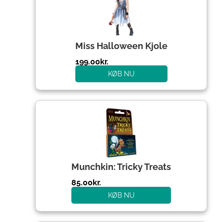
Miss Halloween Kjole
199.00
kr.
KØB NU
Munchkin: Tricky Treats
85.00
kr.
KØB NU