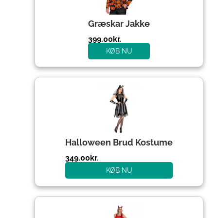
Græskar Jakke
399.00
kr.
KØB NU
Halloween Brud Kostume
349.00
kr.
KØB NU