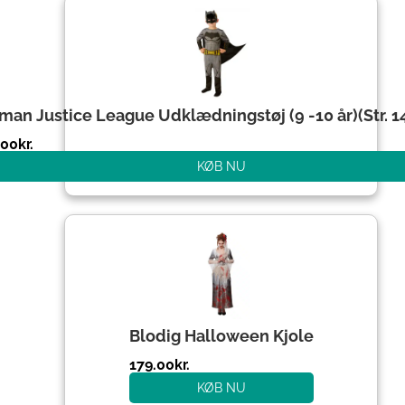
man Justice League Udklædningstøj (9 -10 år)(Str. 
.00
kr.
KØB NU
Blodig Halloween Kjole
179.00
kr.
KØB NU