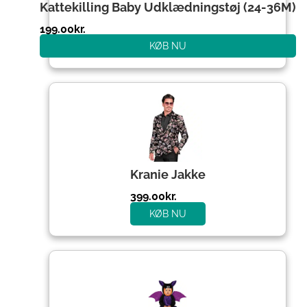
Kattekilling Baby Udklædningstøj (24-36M)
199.00
kr.
KØB NU
Kranie Jakke
399.00
kr.
KØB NU