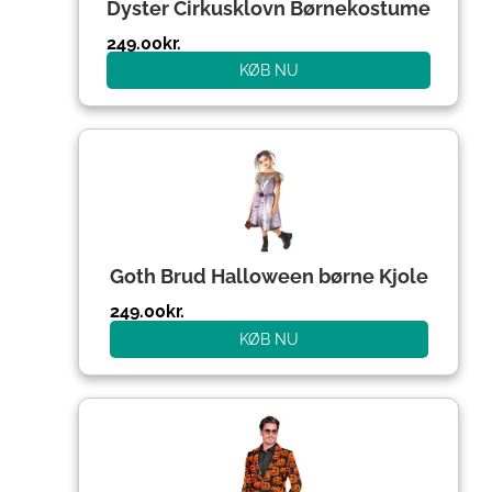
Dyster Cirkusklovn Børnekostume
249.00
kr.
KØB NU
Goth Brud Halloween børne Kjole
249.00
kr.
KØB NU