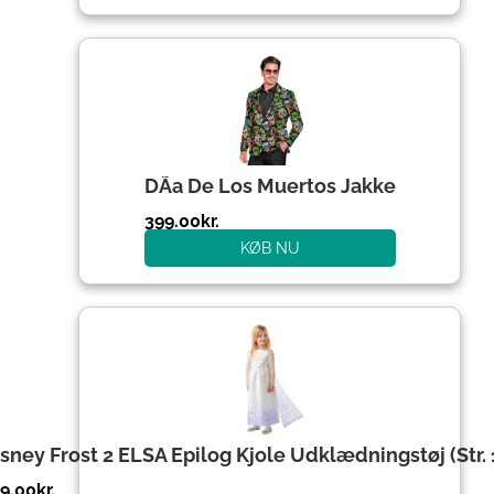
DÃ­a De Los Muertos Jakke
399.00
kr.
KØB NU
sney Frost 2 ELSA Epilog Kjole Udklædningstøj (Str. 
9.00
kr.