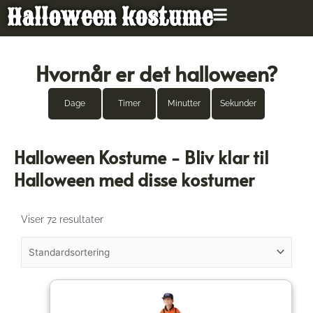
Gå
Halloween kostume
til
indholdet
Hvornår er det halloween?
Dage
Timer
Minutter
Sekunder
Halloween Kostume - Bliv klar til
Halloween med disse kostumer
Viser 72 resultater