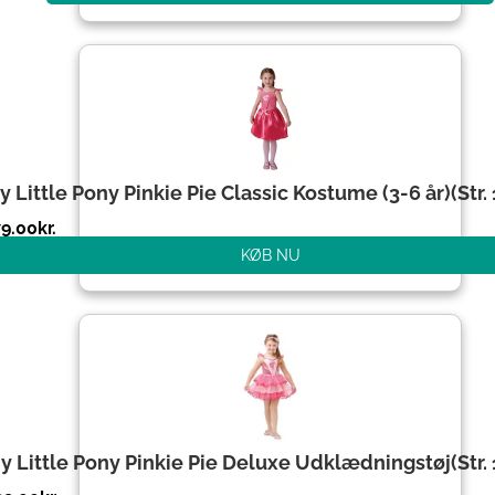
y Little Pony Pinkie Pie Classic Kostume (3-6 år)(Str.
79.00
kr.
KØB NU
y Little Pony Pinkie Pie Deluxe Udklædningstøj(Str.