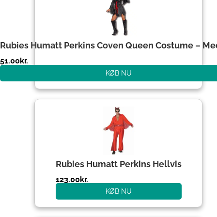
Rubies Humatt Perkins Coven Queen Costume – M
51.00
kr.
KØB NU
Rubies Humatt Perkins Hellvis
123.00
kr.
KØB NU