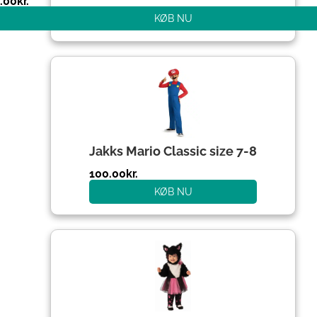
.00
kr.
KØB NU
Den
Den
oprindelige
aktuelle
pris
pris
var:
er:
204.00kr..
100.00kr..
Jakks Mario Classic size 7-8
100.00
kr.
KØB NU