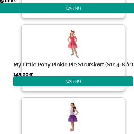
99.00
kr.
KØB NU
My Little Pony Pinkie Pie Strutskørt (Str. 4-8 år)
149.00
kr.
KØB NU