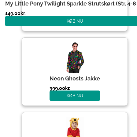
My Little Pony Twilight Sparkle Strutskørt (Str. 4-8 
149.00
kr.
KØB NU
Neon Ghosts Jakke
399.00
kr.
KØB NU