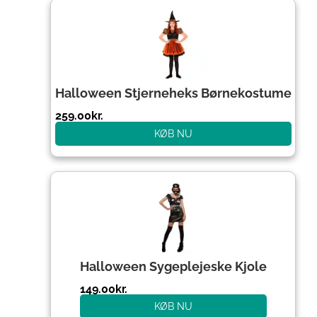
Halloween Stjerneheks Børnekostume
259.00
kr.
KØB NU
Halloween Sygeplejeske Kjole
149.00
kr.
KØB NU