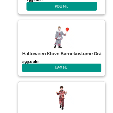
KØB NU
Halloween Klovn Børnekostume Grå
299.00
kr.
KØB NU