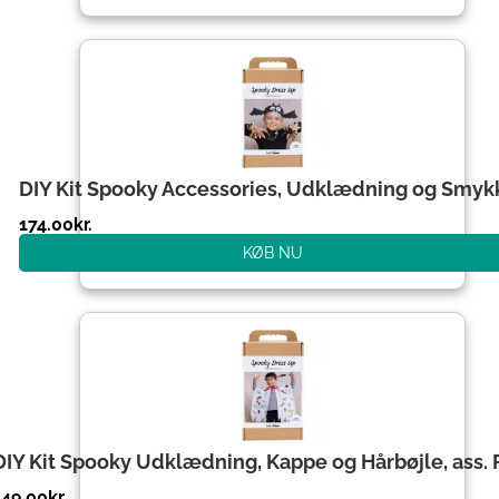
DIY Kit Spooky Accessories, Udklædning og Smyk
174.00
kr.
KØB NU
DIY Kit Spooky Udklædning, Kappe og Hårbøjle, ass. 
149.00
kr.