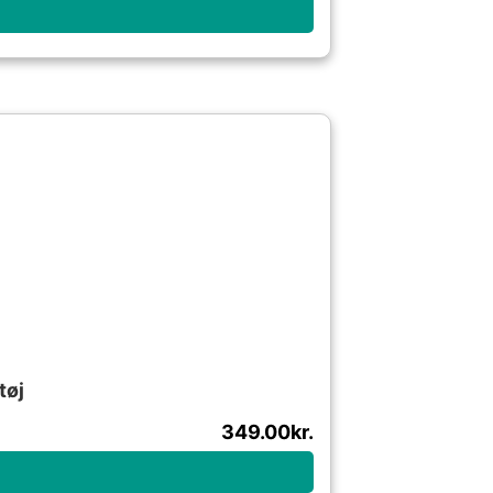
tøj
349.00
kr.