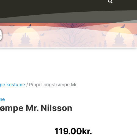
e
mpe kostume
/ Pippi Langstrømpe Mr.
ume
rømpe Mr. Nilsson
119.00
kr.