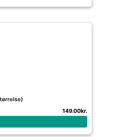
tørrelse)
149.00
kr.