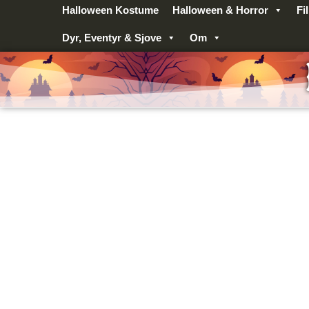
Gå
Halloween Kostume
Halloween & Horror
Fi
til
Dyr, Eventyr & Sjove
Om
indholdet