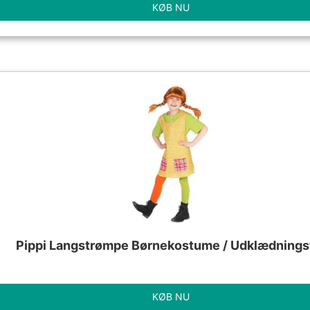
KØB NU
Pippi Langstrømpe Børnekostume / Udklædnings
KØB NU