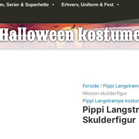
lm, Serier & Superhelte
Erhverv, Uniform & Fest
Halloween kostum
Forside
/
Pippi Langstrø
Nilsson skulderfigur
Pippi Langstrømpe kost
Pippi Langst
Skulderfigur