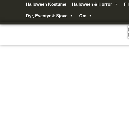
Gå
Halloween Kostume
Halloween & Horror
Fi
til
Dyr, Eventyr & Sjove
Om
indholdet