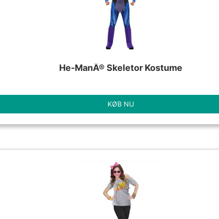
He-ManÂ® Skeletor Kostume
KØB NU