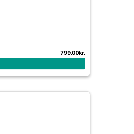
799.00
kr.