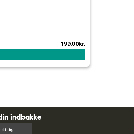
199.00
kr.
din indbakke