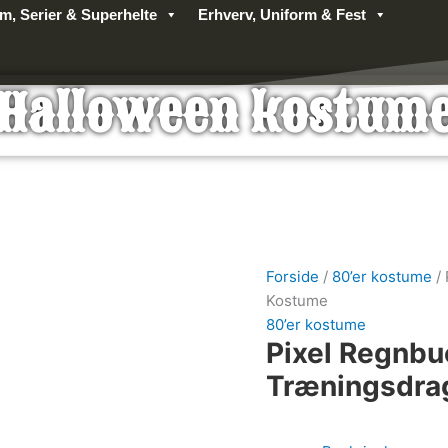
lm, Serier & Superhelte
Erhverv, Uniform & Fest
Halloween kostum
Forside
/
80’er kostume
/ 
Kostume
80’er kostume
Pixel Regnbu
Træningsdra