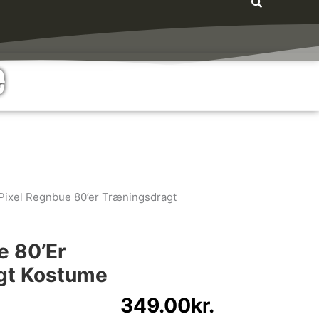
e
Pixel Regnbue 80’er Træningsdragt
e 80’er
gt Kostume
349.00
kr.