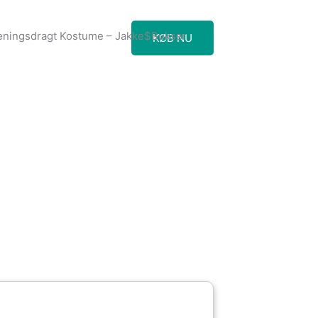
æningsdragt Kostume – Jakke$Bukser
KØB NU